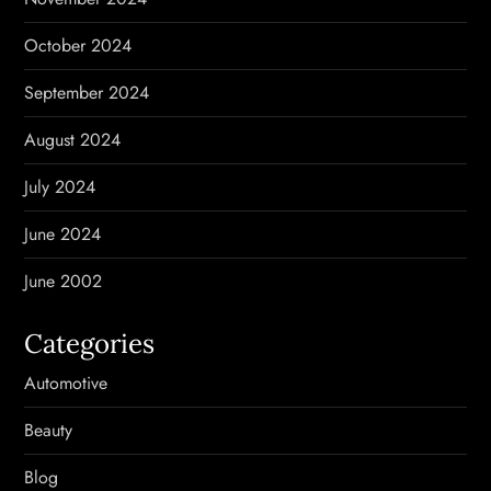
October 2024
September 2024
August 2024
July 2024
June 2024
June 2002
Categories
Automotive
Beauty
Blog