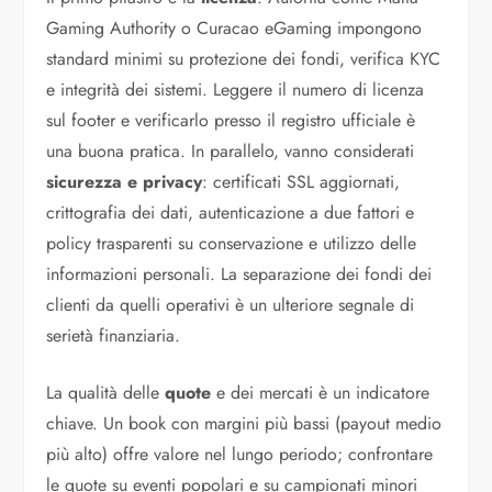
Gaming Authority o Curacao eGaming impongono
standard minimi su protezione dei fondi, verifica KYC
e integrità dei sistemi. Leggere il numero di licenza
sul footer e verificarlo presso il registro ufficiale è
una buona pratica. In parallelo, vanno considerati
sicurezza e privacy
: certificati SSL aggiornati,
crittografia dei dati, autenticazione a due fattori e
policy trasparenti su conservazione e utilizzo delle
informazioni personali. La separazione dei fondi dei
clienti da quelli operativi è un ulteriore segnale di
serietà finanziaria.
La qualità delle
quote
e dei mercati è un indicatore
chiave. Un book con margini più bassi (payout medio
più alto) offre valore nel lungo periodo; confrontare
le quote su eventi popolari e su campionati minori