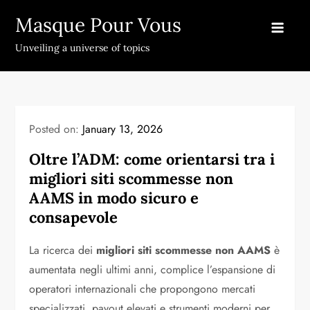
Skip
Masque Pour Vous
to
content
Unveiling a universe of topics
Posted on:
January 13, 2026
Oltre l’ADM: come orientarsi tra i
migliori siti scommesse non
AAMS in modo sicuro e
consapevole
La ricerca dei
migliori siti scommesse non AAMS
è
aumentata negli ultimi anni, complice l’espansione di
operatori internazionali che propongono mercati
specializzati, payout elevati e strumenti moderni per