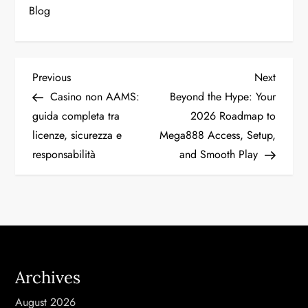
Blog
P
Previous
Next
Previous
Next
Post
Post
Casino non AAMS:
Beyond the Hype: Your
o
guida completa tra
2026 Roadmap to
licenze, sicurezza e
Mega888 Access, Setup,
s
responsabilità
and Smooth Play
t
n
a
v
Archives
i
August 2026