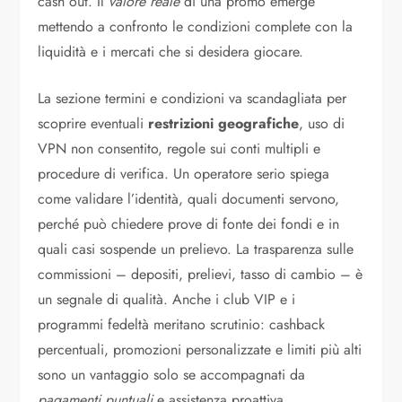
cash out. Il
valore reale
di una promo emerge
mettendo a confronto le condizioni complete con la
liquidità e i mercati che si desidera giocare.
La sezione termini e condizioni va scandagliata per
scoprire eventuali
restrizioni geografiche
, uso di
VPN non consentito, regole sui conti multipli e
procedure di verifica. Un operatore serio spiega
come validare l’identità, quali documenti servono,
perché può chiedere prove di fonte dei fondi e in
quali casi sospende un prelievo. La trasparenza sulle
commissioni – depositi, prelievi, tasso di cambio – è
un segnale di qualità. Anche i club VIP e i
programmi fedeltà meritano scrutinio: cashback
percentuali, promozioni personalizzate e limiti più alti
sono un vantaggio solo se accompagnati da
pagamenti puntuali
e assistenza proattiva.