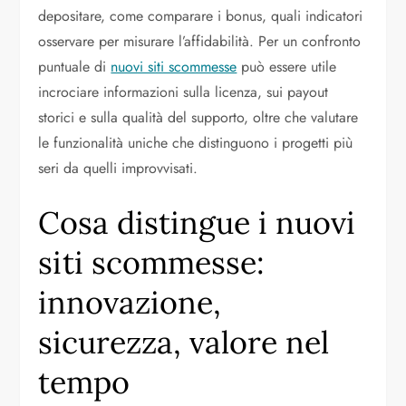
depositare, come comparare i bonus, quali indicatori
osservare per misurare l’affidabilità. Per un confronto
puntuale di
nuovi siti scommesse
può essere utile
incrociare informazioni sulla licenza, sui payout
storici e sulla qualità del supporto, oltre che valutare
le funzionalità uniche che distinguono i progetti più
seri da quelli improvvisati.
Cosa distingue i nuovi
siti scommesse:
innovazione,
sicurezza, valore nel
tempo