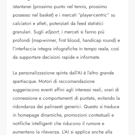
istantanei (prossimo punto nel tennis, prossimo
possesso nel basket) e i mercati “player-centric” su
calciatori e atleti, potenziati da feed statistici
granulari. Sugli
eSport
, i mercati si fanno più
profondi (map-winner, first blood, handicap round) e
l’interfaccia integra infografiche in tempo reale, così
da supportare decisioni rapide e informate.
La personalizzazione spinta dall’AI è l’altro grande
spartiacque. Motori di raccomandazione
suggeriscono eventi affini agli interessi reali, orari di
connessione e comportamenti di puntata, evitando la
ridondanza dei palinsesti generici. Questo si traduce
in homepage dinamiche, promozioni contestuali e
notifiche intelligenti che riducono il rumore e
aumentano la rilevanza. L’AI si applica anche alla