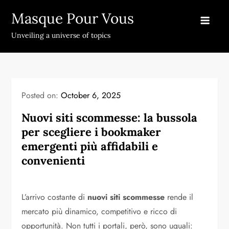
Skip
Masque Pour Vous
to
content
Unveiling a universe of topics
Posted on:
October 6, 2025
Nuovi siti scommesse: la bussola
per scegliere i bookmaker
emergenti più affidabili e
convenienti
L’arrivo costante di
nuovi siti scommesse
rende il
mercato più dinamico, competitivo e ricco di
opportunità. Non tutti i portali, però, sono uguali: