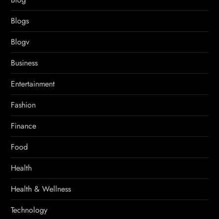
Blogs
Blogv
Business
Entertainment
Fashion
Finance
Food
Health
Health & Wellness
Technology