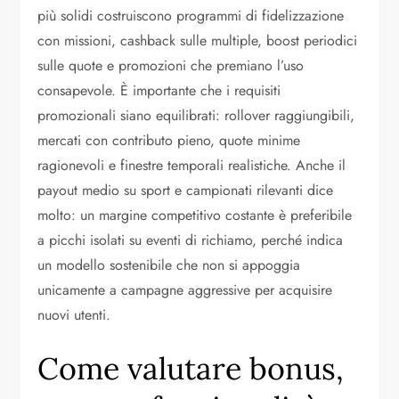
più solidi costruiscono programmi di fidelizzazione
con missioni, cashback sulle multiple, boost periodici
sulle quote e promozioni che premiano l’uso
consapevole. È importante che i requisiti
promozionali siano equilibrati: rollover raggiungibili,
mercati con contributo pieno, quote minime
ragionevoli e finestre temporali realistiche. Anche il
payout medio su sport e campionati rilevanti dice
molto: un margine competitivo costante è preferibile
a picchi isolati su eventi di richiamo, perché indica
un modello sostenibile che non si appoggia
unicamente a campagne aggressive per acquisire
nuovi utenti.
Come valutare bonus,