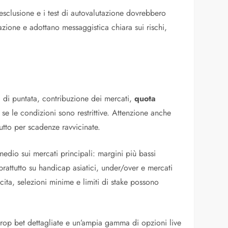
oesclusione e i test di autovalutazione dovrebbero
razione e adottano messaggistica chiara sui rischi,
iti di puntata, contribuzione dei mercati,
quota
e le condizioni sono restrittive. Attenzione anche
tutto per scadenze ravvicinate.
edio sui mercati principali: margini più bassi
prattutto su handicap asiatici, under/over e mercati
ncita, selezioni minime e limiti di stake possono
rop bet dettagliate e un’ampia gamma di opzioni live