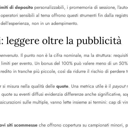
limiti di deposito
personalizzabili, i promemoria di sessione, l’aut
peratori sensibili al tema offrono questi strumenti fin dalla regist
e dell’esperienza, non in un adempimento.
 leggere oltre la pubblicità
benvenuto
. Il punto non è la cifra nominale, ma la struttura: requis
 limiti per evento. Un bonus del 100% può valere meno di un 50% s
redito in tranche più piccole, così da ridurre il rischio di perdere 
 si misura nella qualità delle
quote
. Una metrica utile è il
payout
m
uote su eventi diffusi evidenzia differenze anche significative, so
sicurazioni sulle multiple, vanno lette insieme ai termini: cap di vi
ovi siti scommesse
che offrono copertura su campionati minori, p