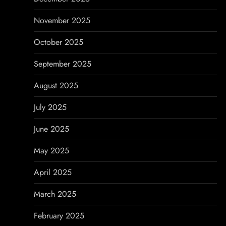
November 2025
October 2025
September 2025
August 2025
July 2025
June 2025
May 2025
April 2025
March 2025
February 2025