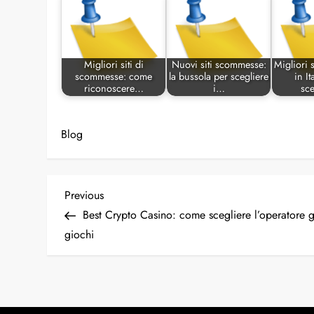
Migliori siti di
Nuovi siti scommesse:
Migliori 
scommesse: come
la bussola per scegliere
in I
riconoscere…
i…
sc
Blog
P
Previous
Previous
Post
Best Crypto Casino: come scegliere l’operatore g
o
giochi
s
t