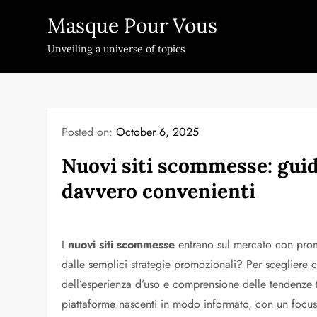
Skip
Masque Pour Vous
to
content
Unveiling a universe of topics
Posted on:
October 6, 2025
Nuovi siti scommesse: guid
davvero convenienti
I
nuovi siti scommesse
entrano sul mercato con prome
dalle semplici strategie promozionali? Per scegliere c
dell’esperienza d’uso e comprensione delle tendenze t
piattaforme nascenti in modo informato, con un focus