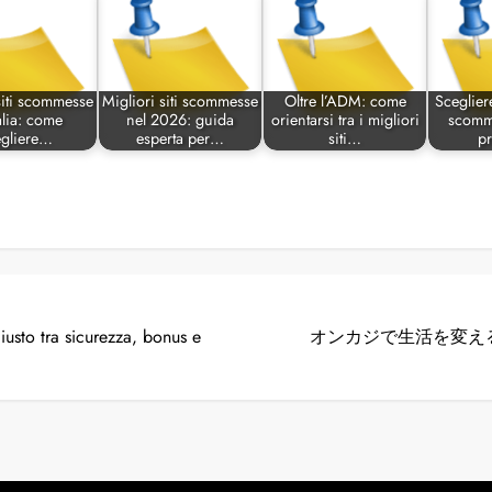
siti scommesse
Migliori siti scommesse
Oltre l’ADM: come
Scegliere
talia: come
nel 2026: guida
orientarsi tra i migliori
scomm
egliere…
esperta per…
siti…
p
iusto tra sicurezza, bonus e
オンカジで生活を変え