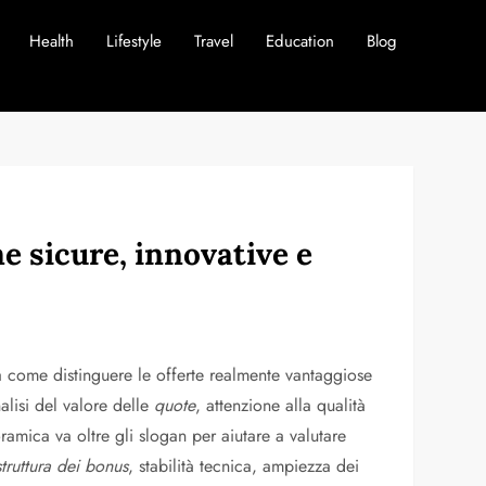
Health
Lifestyle
Travel
Education
Blog
e sicure, innovative e
a come distinguere le offerte realmente vantaggiose
alisi del valore delle
quote
, attenzione alla qualità
amica va oltre gli slogan per aiutare a valutare
struttura dei bonus
, stabilità tecnica, ampiezza dei