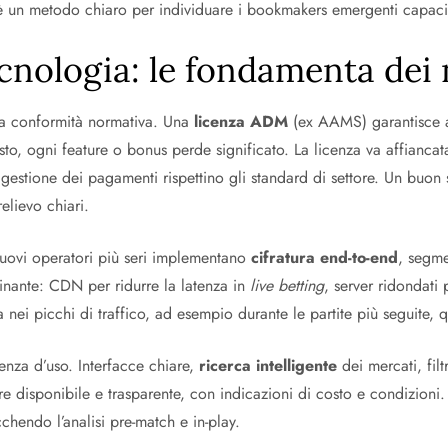
o è un metodo chiaro per individuare i bookmakers emergenti capaci 
ecnologia: le fondamenta dei
a conformità normativa. Una
licenza ADM
(ex AAMS) garantisce ad
sto, ogni feature o bonus perde significato. La licenza va affiancat
e gestione dei pagamenti rispettino gli standard di settore. Un bu
relievo chiari.
 nuovi operatori più seri implementano
cifratura end-to-end
, segme
rminante: CDN per ridurre la latenza in
live betting
, server ridondati 
ra nei picchi di traffico, ad esempio durante le partite più seguit
ienza d’uso. Interfacce chiare,
ricerca intelligente
dei mercati, filt
e disponibile e trasparente, con indicazioni di costo e condizioni
icchendo l’analisi pre-match e in-play.