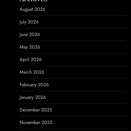
v
August 2026
i
July 2026
g
June 2026
a
May 2026
t
April 2026
i
March 2026
o
February 2026
n
January 2026
December 2025
November 2025