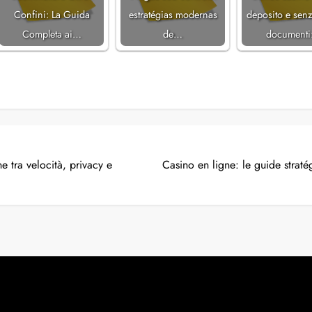
Confini: La Guida
estratégias modernas
deposito e senz
Completa ai…
de…
documenti
e tra velocità, privacy e
Casino en ligne: le guide stra