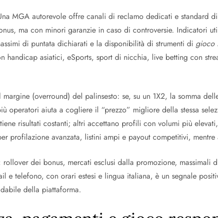
 Una MGA autorevole offre canali di reclamo dedicati e standard d
nus, ma con minori garanzie in caso di controversie. Indicatori uti
ssimi di puntata dichiarati e la disponibilità di strumenti di
gioco 
 con handicap asiatici, eSports, sport di nicchia, live betting con 
 margine (overround) del palinsesto: se, su un 1X2, la somma delle 
ù operatori aiuta a cogliere il “prezzo” migliore della stessa selezi
iene risultati costanti; altri accettano profili con volumi più eleva
er profilazione avanzata, listini ampi e payout competitivi, mentre 
rollover dei bonus, mercati esclusi dalla promozione, massimali di 
l e telefono, con orari estesi e lingua italiana, è un segnale posit
idabile della piattaforma.