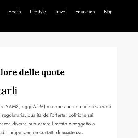
Health
Lifestyle
Travel
Education
Blog
lore delle quote
arli
na (ex AAMS, oggi ADM) ma operano con autorizzazioni
egolatoria, qualità dell’offerta, politiche sui
licenze diverse può essere limitato o soggetto a
dit indipendenti e contatti di assistenza.