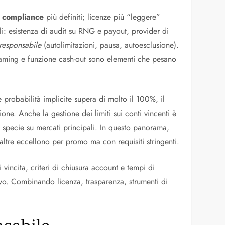
i
compliance
più definiti; licenze più “leggere”
li: esistenza di audit su RNG e payout, provider di
responsabile
(autolimitazioni, pausa, autoesclusione).
streaming e funzione cash-out sono elementi che pesano
probabilità implicite supera di molto il 100%, il
one. Anche la gestione dei limiti sui conti vincenti è
ti, specie su mercati principali. In questo panorama,
altre eccellono per promo ma con requisiti stringenti.
vincita, criteri di chiusura account e tempi di
ivo. Combinando licenza, trasparenza, strumenti di