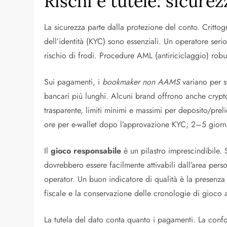
Rischi e tutele: sicure
La sicurezza parte dalla protezione del conto. Crittog
dell’identità (KYC) sono essenziali. Un operatore se
rischio di frodi. Procedure AML (antiriciclaggio) robus
Sui pagamenti, i
bookmaker non AAMS
variano per st
bancari più lunghi. Alcuni brand offrono anche crypto,
trasparente, limiti minimi e massimi per deposito/prel
ore per e-wallet dopo l’approvazione KYC; 2–5 giorni la
Il
gioco responsabile
è un pilastro imprescindibile. 
dovrebbero essere facilmente attivabili dall’area pers
operator. Un buon indicatore di qualità è la presenza di
fiscale e la conservazione delle cronologie di gioco 
La tutela del dato conta quanto i pagamenti. La confo