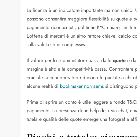
La licenza è un indicatore importante ma non unico.
possono consentire maggiore flessibilità su quote e bo
pagamento riconosciuti, politiche KYC chiare, limiti ma
L’offerta di mercati è un altro fattore chiave: calcio
sulla valutazione complessiva.
Il valore per lo scommettitore passa dalle
quote
e dal
margine è alto e la competitività bassa. Confrontare pi
cruciale: alcuni operatori riducono le puntate a chi ott
alcune realtà di
bookmaker non aams
si distinguono p
Prima di aprire un conto è utile leggere a fondo T&C: 
pagamento. La presenza di un help desk via chat, emai
tutela e qualità delle quote emerge una fotografia aff