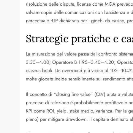
risoluzione delle dispute, licenze come MGA prevedono
salvare copie delle comunicazioni con l’assistenza e de
percentuale RTP dichiarata per i giochi da casino, prov
Strategie pratiche e ca
La misurazione del valore passa dal confronto sistem
3.30–4.00; Operatore B 1.95–3.40–4.20; Operatore 
ciascun book. Un overround più vicino al 102–104% è
molte giocate incide sensibilmente sul rendimento att
Il concetto di “closing line value” (CLV) aiuta a valu
processo di selezione è probabilmente profittevole ne
KPI come ROI, yield, stake medio, varianza. Per la g
pieno) per mitigare drawdown. Il capitale destinato a