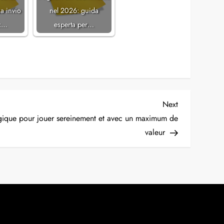
a invio
nel 2026: guida
:…
esperta per…
Next
Next
Post
tégique pour jouer sereinement et avec un maximum de
valeur