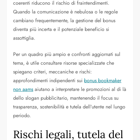
coerenti riducono il rischio di fraintendimenti.
Quando la comunicazione è nebulosa o le regole
cambiano frequentemente, la gestione del bonus
diventa più incerta e il potenziale beneficio si
assottiglia.
Per un quadro più ampio e confronti aggiornati sul
tema, è utile consultare risorse specializzate che
spiegano criteri, meccaniche e rischi:
approfondimenti indipendenti sui
bonus bookmaker
non aams
aiutano a interpretare le promozioni al di là
dello slogan pubblicitario, mantenendo il focus su
trasparenza, sostenibilità e tutela dell’utente nel lungo
periodo.
Rischi legali, tutela del