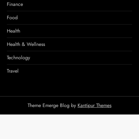
Finance
Food
Health
Health & Wellness
Technology
Travel
Theme Emerge Blog by
Kantipur Themes