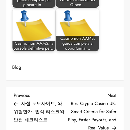
giocare in…
Gioco…
Casino non AAMS:
Casino non AAMS: la
guida completa a
bussola definitiva per…
opportunità,…
Blog
P
Previous
Next
Previous
Next
Post
Post
사설 토토사이트, 왜
Best Crypto Casino UK:
o
위험한가: 법적 리스크와
Smart Criteria for Safer
안전 체크리스트
Play, Faster Payouts, and
s
Real Value