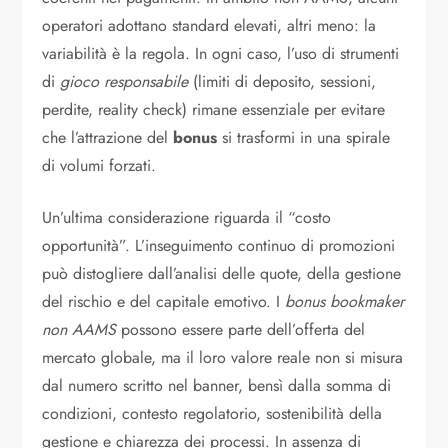
operatori adottano standard elevati, altri meno: la
variabilità è la regola. In ogni caso, l’uso di strumenti
di
gioco responsabile
(limiti di deposito, sessioni,
perdite, reality check) rimane essenziale per evitare
che l’attrazione del
bonus
si trasformi in una spirale
di volumi forzati.
Un’ultima considerazione riguarda il “costo
opportunità”. L’inseguimento continuo di promozioni
può distogliere dall’analisi delle quote, della gestione
del rischio e del capitale emotivo. I
bonus bookmaker
non AAMS
possono essere parte dell’offerta del
mercato globale, ma il loro valore reale non si misura
dal numero scritto nel banner, bensì dalla somma di
condizioni, contesto regolatorio, sostenibilità della
gestione e chiarezza dei processi. In assenza di