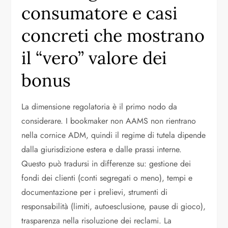
consumatore e casi
concreti che mostrano
il “vero” valore dei
bonus
La dimensione regolatoria è il primo nodo da
considerare. I bookmaker non AAMS non rientrano
nella cornice ADM, quindi il regime di tutela dipende
dalla giurisdizione estera e dalle prassi interne.
Questo può tradursi in differenze su: gestione dei
fondi dei clienti (conti segregati o meno), tempi e
documentazione per i prelievi, strumenti di
responsabilità (limiti, autoesclusione, pause di gioco),
trasparenza nella risoluzione dei reclami. La