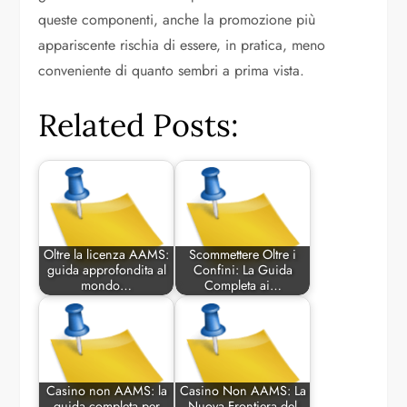
queste componenti, anche la promozione più
appariscente rischia di essere, in pratica, meno
conveniente di quanto sembri a prima vista.
Related Posts:
Oltre la licenza AAMS:
Scommettere Oltre i
guida approfondita al
Confini: La Guida
mondo…
Completa ai…
Casino non AAMS: la
Casino Non AAMS: La
guida completa per
Nuova Frontiera del