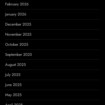
n
February 2026
January 2026
December 2025
November 2025
October 2025
September 2025
August 2025
July 2025
June 2025
May 2025
April 2025