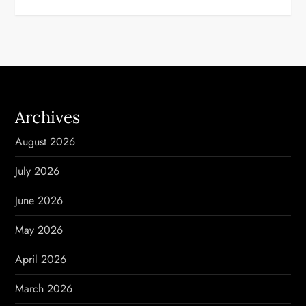
t
n
a
v
Archives
i
August 2026
g
July 2026
a
June 2026
t
May 2026
i
April 2026
o
March 2026