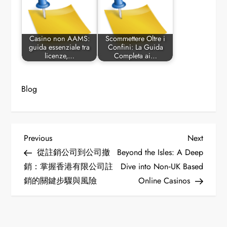
Casino non AAMS:
Scommettere Oltre i
guida essenziale tra
Confini: La Guida
licenze,…
Completa ai…
Blog
P
Previous
Next
Previous
Next
Post
Post
從註銷公司到公司撤
Beyond the Isles: A Deep
o
銷：掌握香港有限公司註
Dive into Non‑UK Based
銷的關鍵步驟與風險
Online Casinos
s
t