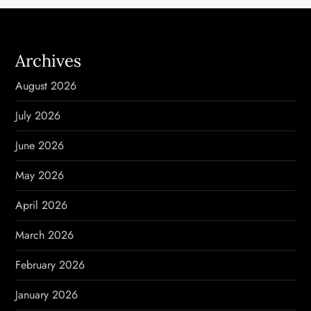
n
a
Archives
v
August 2026
i
July 2026
g
June 2026
a
May 2026
t
April 2026
i
March 2026
o
February 2026
n
January 2026