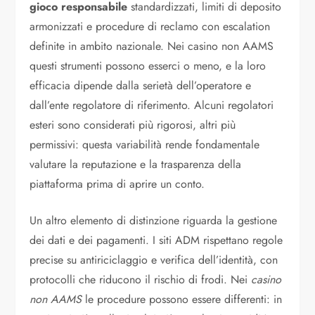
gioco responsabile
standardizzati, limiti di deposito
armonizzati e procedure di reclamo con escalation
definite in ambito nazionale. Nei casino non AAMS
questi strumenti possono esserci o meno, e la loro
efficacia dipende dalla serietà dell’operatore e
dall’ente regolatore di riferimento. Alcuni regolatori
esteri sono considerati più rigorosi, altri più
permissivi: questa variabilità rende fondamentale
valutare la reputazione e la trasparenza della
piattaforma prima di aprire un conto.
Un altro elemento di distinzione riguarda la gestione
dei dati e dei pagamenti. I siti ADM rispettano regole
precise su antiriciclaggio e verifica dell’identità, con
protocolli che riducono il rischio di frodi. Nei
casino
non AAMS
le procedure possono essere differenti: in