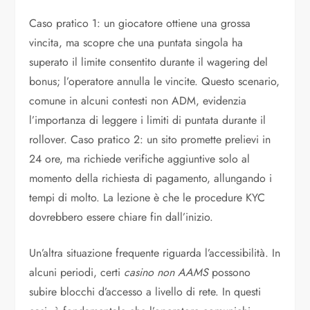
Caso pratico 1: un giocatore ottiene una grossa
vincita, ma scopre che una puntata singola ha
superato il limite consentito durante il wagering del
bonus; l’operatore annulla le vincite. Questo scenario,
comune in alcuni contesti non ADM, evidenzia
l’importanza di leggere i limiti di puntata durante il
rollover. Caso pratico 2: un sito promette prelievi in
24 ore, ma richiede verifiche aggiuntive solo al
momento della richiesta di pagamento, allungando i
tempi di molto. La lezione è che le procedure KYC
dovrebbero essere chiare fin dall’inizio.
Un’altra situazione frequente riguarda l’accessibilità. In
alcuni periodi, certi
casino non AAMS
possono
subire blocchi d’accesso a livello di rete. In questi