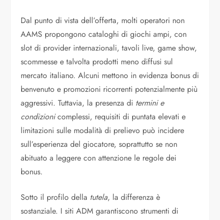
Dal punto di vista dell’offerta, molti operatori non
AAMS propongono cataloghi di giochi ampi, con
slot di provider internazionali, tavoli live, game show,
scommesse e talvolta prodotti meno diffusi sul
mercato italiano. Alcuni mettono in evidenza bonus di
benvenuto e promozioni ricorrenti potenzialmente più
aggressivi. Tuttavia, la presenza di
termini e
condizioni
complessi, requisiti di puntata elevati e
limitazioni sulle modalità di prelievo può incidere
sull’esperienza del giocatore, soprattutto se non
abituato a leggere con attenzione le regole dei
bonus.
Sotto il profilo della
tutela
, la differenza è
sostanziale. I siti ADM garantiscono strumenti di