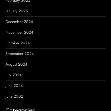
February 2025
January 2025
December 2024
November 2024
October 2024
September 2024
August 2024
July 2024
June 2024
June 2002
Categories