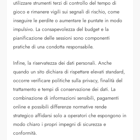
utilizzare strumenti terzi di controllo del tempo di
gioco e rimanere vigili sui segnali di rischio, come
inseguire le perdite o aumentare le puntate in modo
impulsivo. La consapevolezza del budget e la
pianificazione delle sessioni sono componenti
pratiche di una condotta responsabile.
Infine, la riservatezza dei dati personali. Anche
quando un sito dichiara di rispettare elevati standard,
occorre verificare politiche sulla privacy, finalità del
trattamento e tempi di conservazione dei dati. La
combinazione di informazioni sensibili, pagamenti
online e possibili differenze normative rende
strategico affidarsi solo a operatori che espongono in
modo chiaro i propri impegni di sicurezza e
conformità.