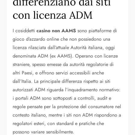
differenziano dai siti
con licenza ADM
I cosiddetti
casino non AAMS
sono piattaforme di
gioco d’azzardo online che non possiedono una
licenza rilasciata dall’attuale Autorità italiana, oggi
denominata ADM (ex AAMS). Operano con licenze
straniere, spesso emesse da autorità regolatorie di
altri Paesi, e offrono servizi accessibili anche
dall’Italia. La principale differenza rispetto ai siti
autorizzati ADM riguarda l’inquadramento normativo:
i portali ADM sono sottoposti a controlli, audit e
regole pensate per la protezione del consumatore nel
contesto italiano, mentre i siti non ADM rispondono a
regolatori esteri, con standard e pratiche che
possono variare sensibilmente.