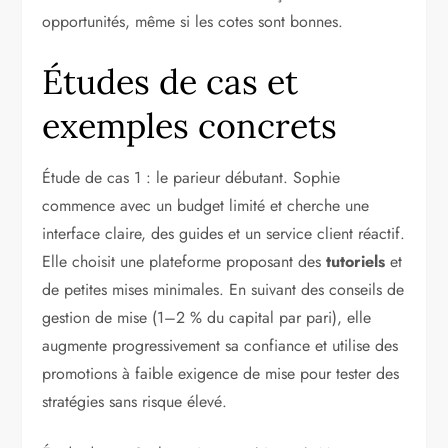
opportunités, même si les cotes sont bonnes.
Études de cas et
exemples concrets
Étude de cas 1 : le parieur débutant. Sophie
commence avec un budget limité et cherche une
interface claire, des guides et un service client réactif.
Elle choisit une plateforme proposant des
tutoriels
et
de petites mises minimales. En suivant des conseils de
gestion de mise (1–2 % du capital par pari), elle
augmente progressivement sa confiance et utilise des
promotions à faible exigence de mise pour tester des
stratégies sans risque élevé.