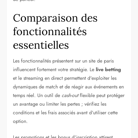
Comparaison des
fonctionnalités
essentielles
Les fonctionnalités présentent sur un site de paris
influencent fortement votre stratégie. Le
live betting
et le streaming en direct permettent d'exploiter les
dynamiques de match et de réagir aux événements en
temps réel. Un outil de
cash-out
flexible peut protéger
un avantage ou limiter les pertes ; vérifiez les
conditions et les frais associés avant d'utiliser cette
option.
Les promotions et les bonus d'inscription attirent,