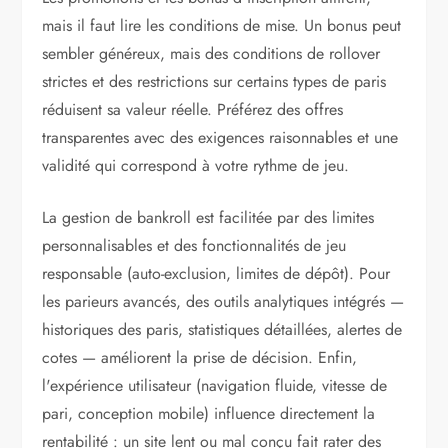
mais il faut lire les conditions de mise. Un bonus peut
sembler généreux, mais des conditions de rollover
strictes et des restrictions sur certains types de paris
réduisent sa valeur réelle. Préférez des offres
transparentes avec des exigences raisonnables et une
validité qui correspond à votre rythme de jeu.
La gestion de bankroll est facilitée par des limites
personnalisables et des fonctionnalités de jeu
responsable (auto-exclusion, limites de dépôt). Pour
les parieurs avancés, des outils analytiques intégrés —
historiques des paris, statistiques détaillées, alertes de
cotes — améliorent la prise de décision. Enfin,
l'expérience utilisateur (navigation fluide, vitesse de
pari, conception mobile) influence directement la
rentabilité : un site lent ou mal conçu fait rater des