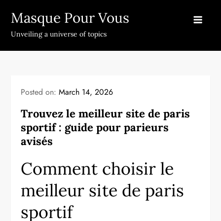
Skip
Masque Pour Vous
to
content
Unveiling a universe of topics
Posted on:
March 14, 2026
Trouvez le
meilleur site de paris
sportif
: guide pour parieurs
avisés
Comment choisir le
meilleur site de paris
sportif