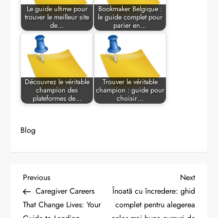
Le guide ultime pour
Bookmaker Belgique :
trouver le meilleur site
le guide complet pour
de…
parier en…
Découvrez le véritable
Trouver le véritable
champion des
champion : guide pour
plateformes de…
choisir…
Blog
P
Previous
Next
Previous
Next
Post
Post
Caregiver Careers
Înoată cu încredere: ghid
o
That Change Lives: Your
complet pentru alegerea