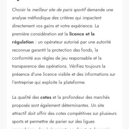
Choisir le
meilleur site de paris sportif
demande une
analyse méthodique des critères qui impactent
directement vos gains et votre expérience. La
première considération est la
licence et la
régulation
: un opérateur autorisé par une autorité
reconnue garantit la protection des fonds, la
conformité aux règles de jeu responsable et la
transparence des opérations. Vérifiez toujours la
présence d'une licence visible et des informations sur
l'entreprise qui exploite la plateforme.
La qualité des
cotes
et la profondeur des marchés
proposés sont également déterminantes. Un site
attractif doit offrir des cotes compétitives sur plusieurs
sports et permettre de parier sur des ligues