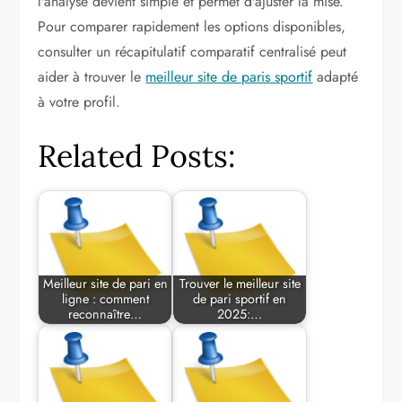
l'analyse devient simple et permet d'ajuster la mise.
Pour comparer rapidement les options disponibles,
consulter un récapitulatif comparatif centralisé peut
aider à trouver le
meilleur site de paris sportif
adapté
à votre profil.
Related Posts:
Meilleur site de pari en
Trouver le meilleur site
ligne : comment
de pari sportif en
reconnaître…
2025:…