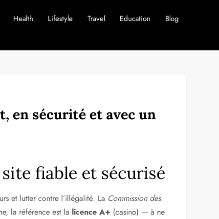
Health
Lifestyle
Travel
Education
Blog
t, en sécurité et avec un
site fiable et sécurisé
 et lutter contre l’illégalité. La
Commission des
ne, la référence est la
licence A+
(casino) — à ne