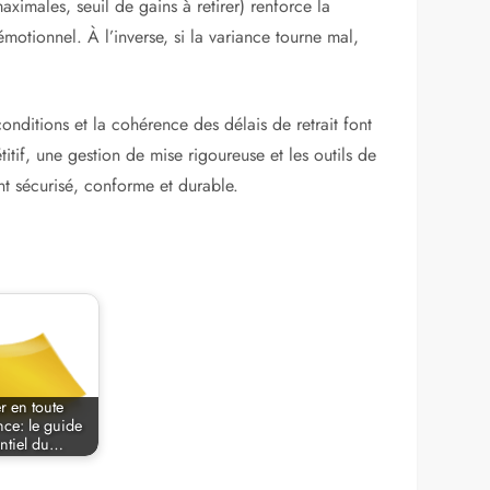
ximales, seuil de gains à retirer) renforce la
émotionnel. À l’inverse, si la variance tourne mal,
 conditions et la cohérence des délais de retrait font
tif, une gestion de mise rigoureuse et les outils de
nt sécurisé, conforme et durable.
r en toute
nce: le guide
entiel du…