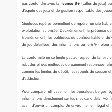
pas confondre avec la
licence B+
(salles de jeux) o
d’équité des jeux et de gestion responsable des joueu
Quelques repères permettent de repérer un site fiable
exploitation autorisée. Deuxièmement, la présence de 
Troisièmement, les politiques de confidentialité et de 
de jeu détaillées, des informations sur le
RTP
(retour a
La conformité ne se limite pas au respect de la loi : 
robustes et des méthodes de paiement reconnues, afin 
comme les limites de dépôt, les rappels de session et 
d’addiction.
Pour comparer efficacement les opérateurs belges rég
informations directement sur les sites candidats. Vérifi
avant d’ouvrir un compte. Un environnement légal et t