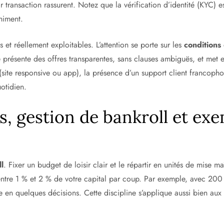
par transaction rassurent. Notez que la vérification d’identité (KYC) 
himent.
 et réellement exploitables. L’attention se porte sur les
conditions
e présente des offres transparentes, sans clauses ambiguës, et met 
ite responsive ou app), la présence d’un support client francophone 
uotidien.
s, gestion de bankroll et ex
l
. Fixer un budget de loisir clair et le répartir en unités de mise m
ntre 1 % et 2 % de votre capital par coup. Par exemple, avec 200 
te en quelques décisions. Cette discipline s’applique aussi bien aux