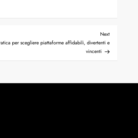
Next
Next
Post
atica per scegliere piattaforme affidabili, divertenti e
vincenti