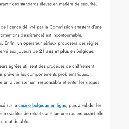
rantit des standards élevés en matière de sécurité,
 de licence délivré par la Commission attestent d’une
nformations d’assistance) est incontournable.
tes. Enfin, un opérateur sérieux proposera des règles
éservé aux joueurs de
21 ans et plus
en Belgique.
teurs agréés utilisent des procédés de chiffrement
pour prévenir les comportements problématiques,
e un divertissement responsable et éviter les risques
isé sur le
casino belgique en ligne
, puis à valider les
es modalités de retrait constitue une routine essentielle
sûre et durable.