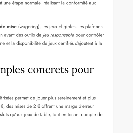
est une étape normale, réalisant la conformité aux
 de mise
(wagering), les jeux éligibles, les plafonds
en avant des outils de
jeu responsable
pour contrôler
et la disponibilité de jeux certifiés s’ajoutent à la
emples concrets pour
aîtrisées permet de jouer plus sereinement et plus
€, des mises de 2 € offrent une marge d’erreur
 slots qu’aux jeux de table, tout en tenant compte de