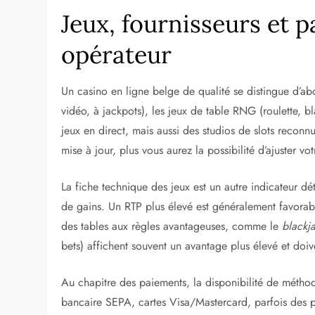
Jeux, fournisseurs et 
opérateur
Un casino en ligne belge de qualité se distingue d’ab
vidéo, à jackpots), les jeux de table RNG (roulette, b
jeux en direct, mais aussi des studios de slots recon
mise à jour, plus vous aurez la possibilité d’ajuster vo
La fiche technique des jeux est un autre indicateur d
de gains. Un RTP plus élevé est généralement favorable 
des tables aux règles avantageuses, comme le
blackj
bets) affichent souvent un avantage plus élevé et doiv
Au chapitre des paiements, la disponibilité de méthod
bancaire SEPA, cartes Visa/Mastercard, parfois des por