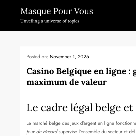
Skip
Masque Pour Vous
to
content
Unveiling a universe of topics
Posted on:
November 1, 2025
Casino Belgique en ligne : 
maximum de valeur
Le cadre légal belge et 
Le marché belge des jeux d’argent en ligne fonctionne 
Jeux de Hasard
supervise l’ensemble du secteur et dél