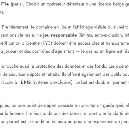
u
F1+
(paris). Choisir un opérateur détenteur d’une licence belge ga
rs.
. Premièrement, le domaine en .be et l’affichage visible du numéro
sections claires sur le
jeu responsable
(limites, auto-exclusion, i
vérification d’identité (KYC) doivent être accessibles et transparen
u joueur) et des contrôles d’âge stricts — le casino en ligne est r
elle touche aussi la protection des données et des fonds. Les opéra
de sécuriser dépôts et retraits. Ils offrent également des outils 
l’accès à l’
EPIS
(système d’exclusion). Le but est double : permettr
ulés, un bon point de départ consiste à consulter un guide spécial
er la licence, lire les conditions des bonus, et contrôler la clarté d
ransparent est la condition numéro un pour une expérience de jeu 