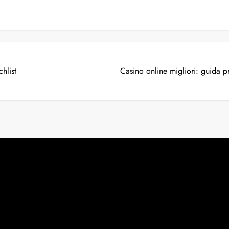
hlist
Casino online migliori: guida pr