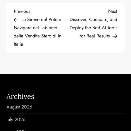
P
Previous
Next
Previous
Next
Post
Post
Le Sirene del Potere:
Discover, Compare, and
o
Navigare nel Labirinto
Deploy the Best AI Tools
della Vendita Steroidi in
for Real Results
s
Italia
t
n
a
v
Archives
i
August 2026
g
July 2026
a