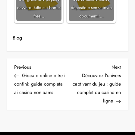
davvero: tutto sui bonus
deposito e senza invio
free…
documenti:…
Blog
P
Previous
Next
Previous
Next
Post
Post
Giocare online oltre i
Découvrez l’univers
o
confini: guida completa
captivant du jeu : guide
ai casino non aams
complet du casino en
s
ligne
t
n