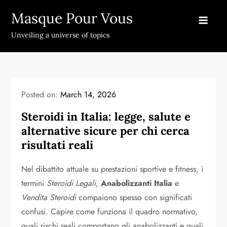
Skip
Masque Pour Vous
to
content
Unveiling a universe of topics
Posted on:
March 14, 2026
Steroidi in Italia: legge, salute e
alternative sicure per chi cerca
risultati reali
Nel dibattito attuale su prestazioni sportive e fitness, i
termini
Steroidi Legali
,
Anabolizzanti Italia
e
Vendita Steroidi
compaiono spesso con significati
confusi. Capire come funziona il quadro normativo,
quali rischi reali comportano gli anabolizzanti e quali