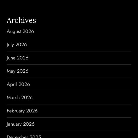
a
v
Archives
i
August 2026
g
July 2026
a
June 2026
t
May 2026
i
April 2026
o
March 2026
n
February 2026
January 2026
December 2025