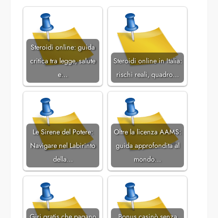
Steroidi online: guida
critica tra legge, salute
Steroidi online in Italia:
e…
rischi reali, quadro…
Le Sirene del Potere:
Oltre la licenza AAMS:
Navigare nel Labirinto
guida approfondita al
della…
mondo…
Giri gratis che pagano
Bonus casinò senza