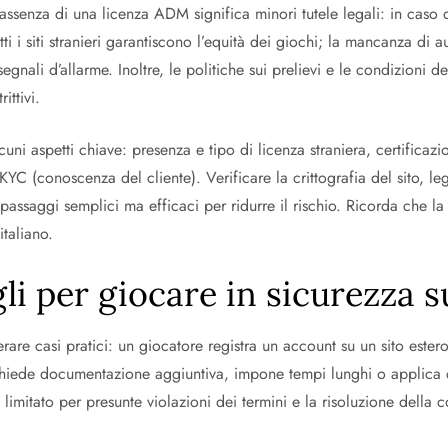
L’assenza di una licenza ADM significa minori tutele legali: in caso
 i siti stranieri garantiscono l’equità dei giochi; la mancanza di a
ali d’allarme. Inoltre, le politiche sui prelievi e le condizioni 
ittivi.
alcuni aspetti chiave: presenza e tipo di licenza straniera, certifica
KYC (conoscenza del cliente). Verificare la crittografia del sito, legg
no passaggi semplici ma efficaci per ridurre il rischio. Ricorda che
italiano.
li per giocare in sicurezza su
erare casi pratici: un giocatore registra un account su un sito este
richiede documentazione aggiuntiva, impone tempi lunghi o applica 
viene limitato per presunte violazioni dei termini e la risoluzione dell