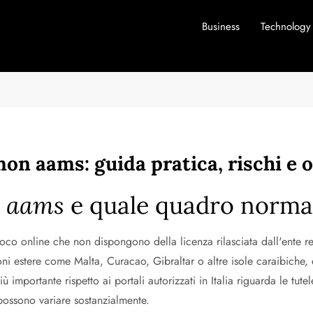
Business
Technology
 non aams: guida pratica, rischi e
n aams
e quale quadro normat
ioco online che non dispongono della licenza rilasciata dall'ente
ioni estere come Malta, Curacao, Gibraltar o altre isole caraibiche
ù importante rispetto ai portali autorizzati in Italia riguarda le tute
 possono variare sostanzialmente.