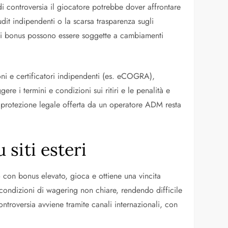
 di controversia il giocatore potrebbe dover affrontare
udit indipendenti o la scarsa trasparenza sugli
dei bonus possono essere soggette a cambiamenti
zioni e certificatori indipendenti (es. eCOGRA),
ere i termini e condizioni sui ritiri e le penalità e
 la protezione legale offerta da un operatore ADM resta
 siti esteri
ro con bonus elevato, gioca e ottiene una vincita
condizioni di wagering non chiare, rendendo difficile
a controversia avviene tramite canali internazionali, con