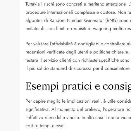
Tuttavia i rischi sono concreti e meritano attenzione. 
procedure internazionali complesse e costose. Non tutti
algoritmi di Random Number Generator (RNG) sono segn
unilaterali, con limiti o requisiti di wagering molto restr
Per valutare l’affidabilità è consigliabile controllare 
recensioni verificate degli utenti e politiche chiare su 
testare il servizio clienti con richieste specifiche so
il più solido standard di sicurezza per il consumatore 
Esempi pratici e consig
Per capire meglio le implicazioni reali, è utile consid
significativa. Al momento del prelievo, l’operatore 
l’effettivo ritiro delle vincite. In altri casi il conto 
costi e tempi elevati.