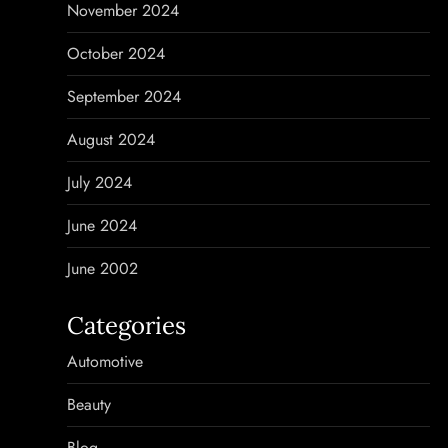
November 2024
October 2024
September 2024
August 2024
July 2024
June 2024
June 2002
Categories
Automotive
Beauty
Blog