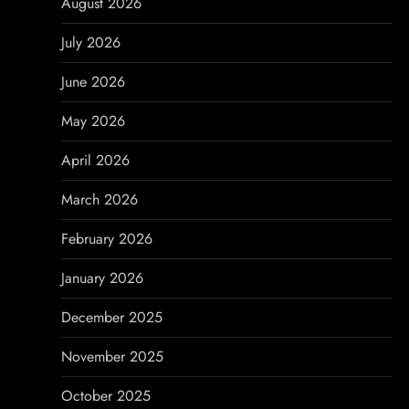
August 2026
v
July 2026
i
June 2026
g
May 2026
a
April 2026
t
March 2026
i
February 2026
o
January 2026
n
December 2025
November 2025
October 2025