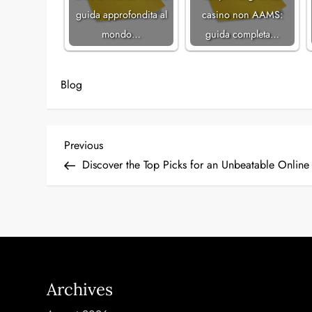
guida approfondita al
casino non AAMS:
mondo…
guida completa…
Blog
P
Previous
Previous
Post
Discover the Top Picks for an Unbeatable Online
o
s
t
n
Archives
a