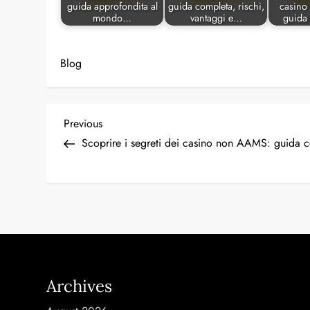
guida approfondita al
guida completa, rischi,
casino
mondo…
vantaggi e…
guida
Blog
P
Previous
Previous
Post
Scoprire i segreti dei casino non AAMS: guida c
o
s
t
n
a
Archives