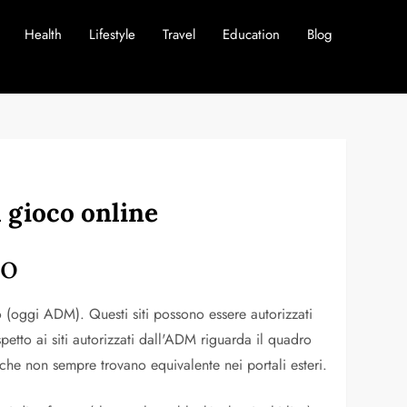
Health
Lifestyle
Travel
Education
Blog
 gioco online
no
o (oggi ADM). Questi siti possono essere autorizzati
spetto ai siti autorizzati dall'ADM riguarda il quadro
he non sempre trovano equivalente nei portali esteri.