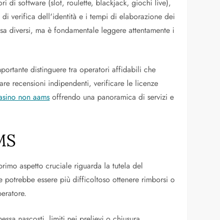
 di software (slot, roulette, blackjack, giochi live),
 di verifica dell'identità e i tempi di elaborazione dei
sa diversi, ma è fondamentale leggere attentamente i
portante distinguere tra operatori affidabili che
are recensioni indipendenti, verificare le licenze
asino non aams
offrendo una panoramica di servizi e
AMS
primo aspetto cruciale riguarda la tutela del
 potrebbe essere più difficoltoso ottenere rimborsi o
peratore.
essa nascosti, limiti nei prelievi o chiusura