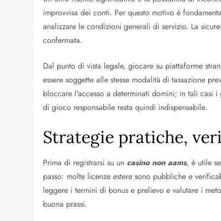
improvvisa dei conti. Per questo motivo è fondamentale 
analizzare le condizioni generali di servizio. La sicur
confermata.
Dal punto di vista legale, giocare su piattaforme stran
essere soggette alle stesse modalità di tassazione prev
bloccare l'accesso a determinati domini; in tali casi i
di gioco responsabile resta quindi indispensabile.
Strategie pratiche, veri
Prima di registrarsi su un
casino non aams
, è utile 
passo: molte licenze estere sono pubbliche e verificabi
leggere i termini di bonus e prelievo e valutare i met
buona prassi.