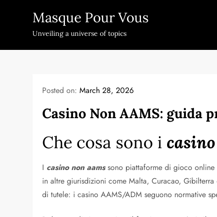
Skip
Masque Pour Vous
to
content
Unveiling a universe of topics
Posted on:
March 28, 2026
Casino Non AAMS: guida pra
Che cosa sono i
casin
I
casino non aams
sono piattaforme di gioco online c
in altre giurisdizioni come Malta, Curacao, Gibilterra 
di tutele: i casino AAMS/ADM seguono normative speci