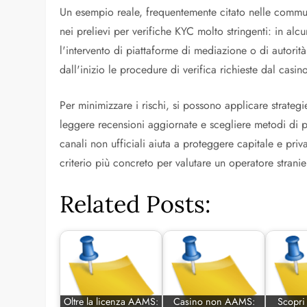
Un esempio reale, frequentemente citato nelle commun
nei prelievi per verifiche KYC molto stringenti: in alc
l'intervento di piattaforme di mediazione o di autorità
dall'inizio le procedure di verifica richieste dal casino
Per minimizzare i rischi, si possono applicare strategi
leggere recensioni aggiornate e scegliere metodi di p
canali non ufficiali aiuta a proteggere capitale e pri
criterio più concreto per valutare un operatore stra
Related Posts:
Oltre la licenza AAMS:
Casino non AAMS:
Scopri 