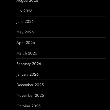
v
August 2026
i
July 2026
g
June 2026
a
May 2026
t
April 2026
i
March 2026
o
February 2026
n
January 2026
December 2025
November 2025
October 2025