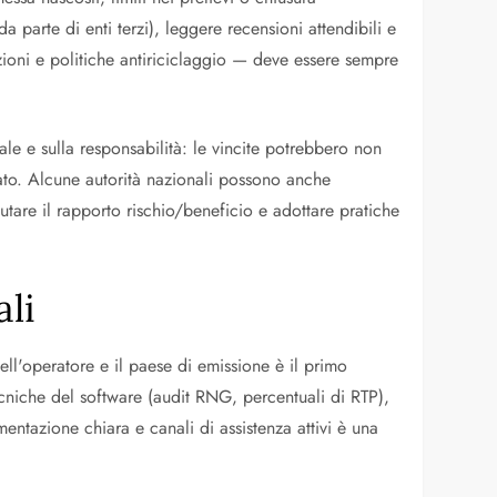
 parte di enti terzi), leggere recensioni attendibili e
sazioni e politiche antiriciclaggio — deve essere sempre
cale e sulla responsabilità: le vincite potrebbero non
mitato. Alcune autorità nazionali possono anche
lutare il rapporto rischio/beneficio e adottare pratiche
ali
dell'operatore e il paese di emissione è il primo
 tecniche del software (audit RNG, percentuali di RTP),
entazione chiara e canali di assistenza attivi è una