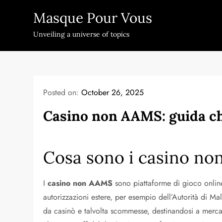
Skip
Masque Pour Vous
to
content
Unveiling a universe of topics
Posted on:
October 26, 2025
Casino non AAMS: guida ch
Cosa sono i casino n
I
casino non AAMS
sono piattaforme di gioco onlin
autorizzazioni estere, per esempio dell’Autorità di Mal
da casinò e talvolta scommesse, destinandosi a mercat