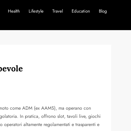
Health
Lifestyle
Travel
Education
Blog
pevole
oggi noto come ADM (ex AAMS), ma operano con
atoria. In pratica, offrono slot, tavoli live, giochi
o operatori altamente regolamentati e trasparenti e