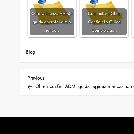
Oltre la licenza AAMS:
Scommettere Oltre i
guida approfondita al
Confini: La Guida
mondo…
Completa ai…
Blog
P
Previous
Previous
Post
Oltre i confini ADM: guida ragionata ai casino
o
s
t
n