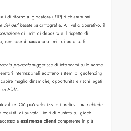
li di ritorno al giocatore (RTP) dichiarate nei
e dei dati
basate su crittografia. A livello operativo, il
stazione di limiti di deposito e il rispetto di
, reminder di sessione e limiti di perdita. È
roccio prudente
suggerisce di informarsi sulle norme
peratori internazionali adottano sistemi di geofencing
er capire meglio dinamiche, opportunità e rischi legati
cenza ADM.
ptovalute. Ciò può velocizzare i prelievi, ma richiede
equisiti di puntata, limiti di puntata sui giochi
l’accesso a
assistenza clienti
competente in più