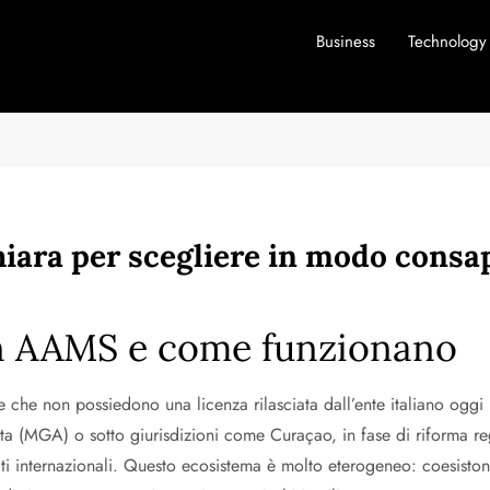
Business
Technology
iara per scegliere in modo consa
on AAMS e come funzionano
e che non possiedono una licenza rilasciata dall’ente italiano 
ta (MGA) o sotto giurisdizioni come Curaçao, in fase di riforma regol
i internazionali. Questo ecosistema è molto eterogeneo: coesiston