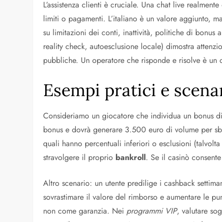
L’assistenza clienti è cruciale. Una chat live realmen
limiti o pagamenti. L’italiano è un valore aggiunto, 
su limitazioni dei conti, inattività, politiche di bon
reality check, autoesclusione locale) dimostra attenzio
pubbliche. Un operatore che risponde e risolve è un o
Esempi pratici e scenar
Consideriamo un giocatore che individua un bonus di
bonus e dovrà generare 3.500 euro di volume per sbl
quali hanno percentuali inferiori o esclusioni (talvolt
stravolgere il proprio
bankroll
. Se il casinò consente
Altro scenario: un utente predilige i cashback settima
sovrastimare il valore del rimborso e aumentare le pun
non come garanzia. Nei
programmi VIP
, valutare sog