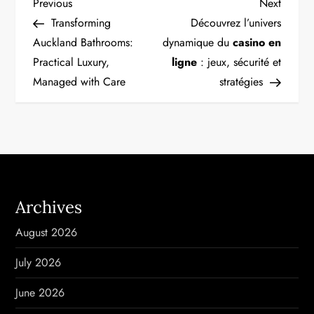
P
Previous
Next
Previous
Next
Post
Post
Transforming
Découvrez l’univers
o
Auckland Bathrooms:
dynamique du
casino en
Practical Luxury,
ligne
: jeux, sécurité et
s
Managed with Care
stratégies
t
n
a
v
Archives
i
August 2026
g
July 2026
a
June 2026