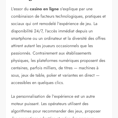
L'essor du
casino en ligne
s'explique par une
combinaison de facteurs technologiques, pratiques et
sociaux qui ont remodelé l'expérience de jeu. La
disponibilité 24/7, l'accès immédiat depuis un
smartphone ou un ordinateur et la diversité des offres
attirent autant les joueurs occasionnels que les
passionnés. Contrairement aux établissements
physiques, les plateformes numériques proposent des
centaines, parfois milliers, de titres — machines à
sous, jeux de table, poker et variantes en direct —
accessibles en quelques clics.
La personnalisation de l'expérience est un autre
moteur puissant. Les opérateurs utilisent des
algorithmes pour recommander des jeux, proposer