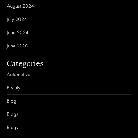
August 2024
July 2024
June 2024
June 2002
Categories
Automotive
Beauty
Blog
Blogs
Blogv