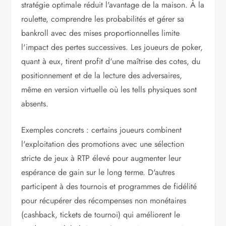
stratégie optimale réduit l'avantage de la maison. À la
roulette, comprendre les probabilités et gérer sa
bankroll avec des mises proportionnelles limite
l'impact des pertes successives. Les joueurs de poker,
quant à eux, tirent profit d'une maîtrise des cotes, du
positionnement et de la lecture des adversaires,
même en version virtuelle où les tells physiques sont
absents.
Exemples concrets : certains joueurs combinent
l'exploitation des promotions avec une sélection
stricte de jeux à RTP élevé pour augmenter leur
espérance de gain sur le long terme. D'autres
participent à des tournois et programmes de fidélité
pour récupérer des récompenses non monétaires
(cashback, tickets de tournoi) qui améliorent le