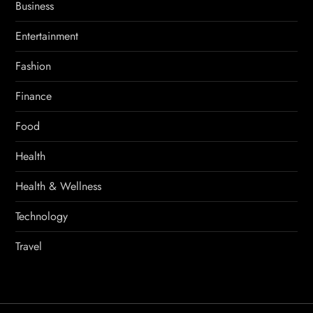
Business
Entertainment
Fashion
Finance
Food
Health
Health & Wellness
Technology
Travel