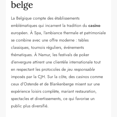
belge
La Belgique compte des établissements
emblématiques qui incarnent la tradition du
casino
européen. À Spa, l’ambiance thermale et patrimoniale
se combine avec une offre moderne : tables
classiques, tournois réguliers, événements
thématiques. À Namur, les festivals de poker
d’envergure attirent une clientèle internationale tout
en respectant les protocoles de
jeu responsable
imposés par la CJH. Sur la côte, des casinos comme
ceux d’Ostende et de Blankenberge misent sur une
expérience loisirs complète, mariant restauration,
spectacles et divertissements, ce qui favorise un
public plus diversifié.