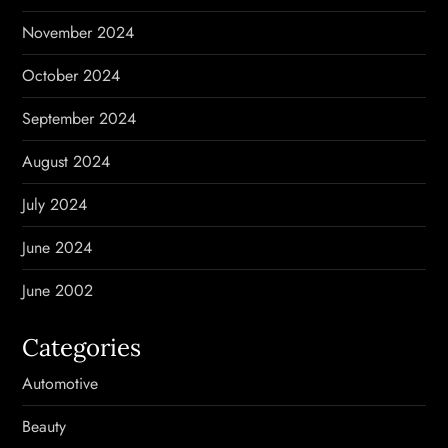
November 2024
October 2024
September 2024
August 2024
July 2024
June 2024
June 2002
Categories
Automotive
Beauty