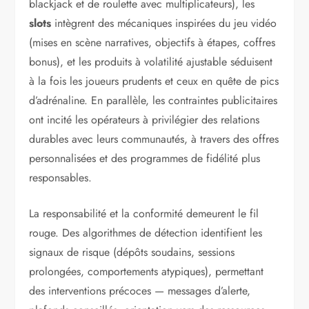
blackjack et de roulette avec multiplicateurs), les
slots
intègrent des mécaniques inspirées du jeu vidéo
(mises en scène narratives, objectifs à étapes, coffres
bonus), et les produits à volatilité ajustable séduisent
à la fois les joueurs prudents et ceux en quête de pics
d’adrénaline. En parallèle, les contraintes publicitaires
ont incité les opérateurs à privilégier des relations
durables avec leurs communautés, à travers des offres
personnalisées et des programmes de fidélité plus
responsables.
La responsabilité et la conformité demeurent le fil
rouge. Des algorithmes de détection identifient les
signaux de risque (dépôts soudains, sessions
prolongées, comportements atypiques), permettant
des interventions précoces — messages d’alerte,