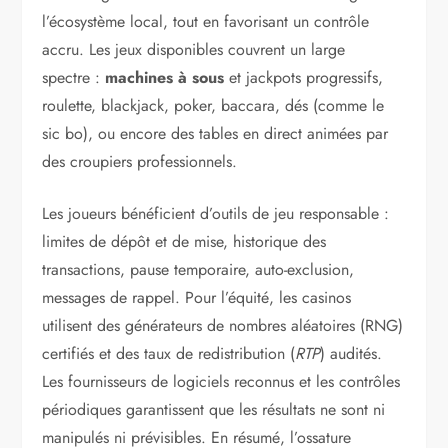
l’écosystème local, tout en favorisant un contrôle
accru. Les jeux disponibles couvrent un large
spectre :
machines à sous
et jackpots progressifs,
roulette, blackjack, poker, baccara, dés (comme le
sic bo), ou encore des tables en direct animées par
des croupiers professionnels.
Les joueurs bénéficient d’outils de jeu responsable :
limites de dépôt et de mise, historique des
transactions, pause temporaire, auto-exclusion,
messages de rappel. Pour l’équité, les casinos
utilisent des générateurs de nombres aléatoires (RNG)
certifiés et des taux de redistribution (
RTP
) audités.
Les fournisseurs de logiciels reconnus et les contrôles
périodiques garantissent que les résultats ne sont ni
manipulés ni prévisibles. En résumé, l’ossature