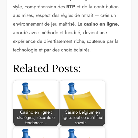
style, compréhension des
RTP
et de la contribution
aux mises, respect des règles de retrait — crée un
environnement de jeu maîtrisé. Le
casino en ligne
,
abordé avec méthode et lucidité, devient une
expérience de divertissement riche, soutenue par la
technologie et par des choix éclairés.
Related Posts:
Casino en ligne :
Casino Belgium en
stratégies, sécurité et
ligne: tout ce qu’il faut
tendances…
savoir…