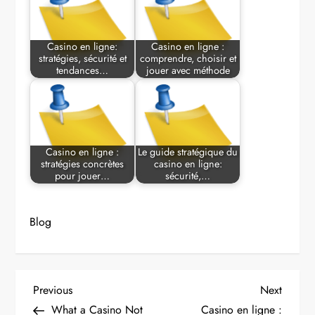
Casino en ligne:
Casino en ligne :
stratégies, sécurité et
comprendre, choisir et
tendances…
jouer avec méthode
Casino en ligne :
Le guide stratégique du
stratégies concrètes
casino en ligne:
pour jouer…
sécurité,…
Blog
P
Previous
Next
Previous
Next
Post
Post
What a Casino Not
Casino en ligne :