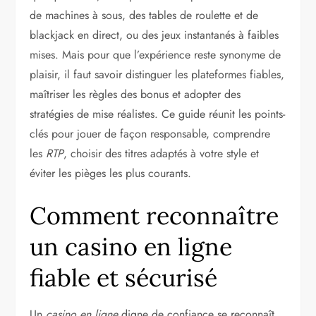
de machines à sous, des tables de roulette et de
blackjack en direct, ou des jeux instantanés à faibles
mises. Mais pour que l’expérience reste synonyme de
plaisir, il faut savoir distinguer les plateformes fiables,
maîtriser les règles des bonus et adopter des
stratégies de mise réalistes. Ce guide réunit les points-
clés pour jouer de façon responsable, comprendre
les
RTP
, choisir des titres adaptés à votre style et
éviter les pièges les plus courants.
Comment reconnaître
un casino en ligne
fiable et sécurisé
Un
casino en ligne
digne de confiance se reconnaît