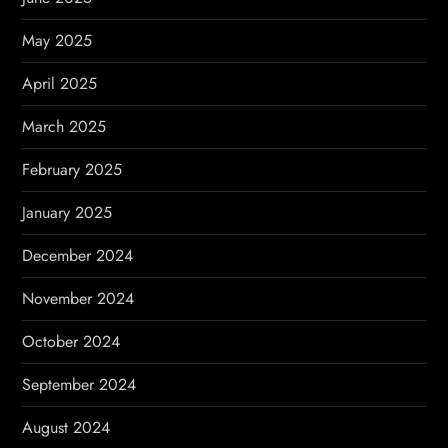
May 2025
April 2025
March 2025
February 2025
January 2025
December 2024
November 2024
October 2024
September 2024
August 2024