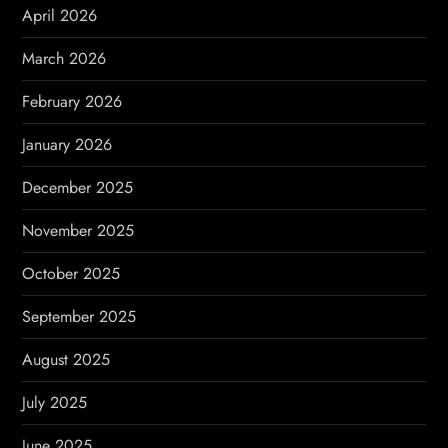
i
April 2026
o
March 2026
n
February 2026
January 2026
December 2025
November 2025
October 2025
September 2025
August 2025
July 2025
June 2025