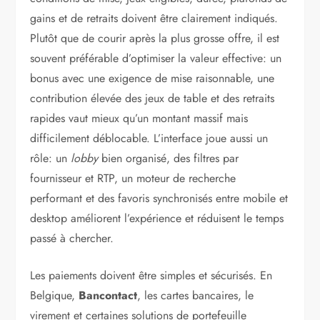
gains et de retraits doivent être clairement indiqués.
Plutôt que de courir après la plus grosse offre, il est
souvent préférable d’optimiser la valeur effective: un
bonus avec une exigence de mise raisonnable, une
contribution élevée des jeux de table et des retraits
rapides vaut mieux qu’un montant massif mais
difficilement déblocable. L’interface joue aussi un
rôle: un
lobby
bien organisé, des filtres par
fournisseur et RTP, un moteur de recherche
performant et des favoris synchronisés entre mobile et
desktop améliorent l’expérience et réduisent le temps
passé à chercher.
Les paiements doivent être simples et sécurisés. En
Belgique,
Bancontact
, les cartes bancaires, le
virement et certaines solutions de portefeuille