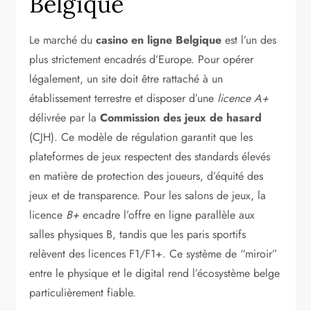
Belgique
Le marché du
casino en ligne Belgique
est l’un des
plus strictement encadrés d’Europe. Pour opérer
légalement, un site doit être rattaché à un
établissement terrestre et disposer d’une
licence A+
délivrée par la
Commission des jeux de hasard
(CJH). Ce modèle de régulation garantit que les
plateformes de jeux respectent des standards élevés
en matière de protection des joueurs, d’équité des
jeux et de transparence. Pour les salons de jeux, la
licence
B+
encadre l’offre en ligne parallèle aux
salles physiques B, tandis que les paris sportifs
relèvent des licences F1/F1+. Ce système de “miroir”
entre le physique et le digital rend l’écosystème belge
particulièrement fiable.