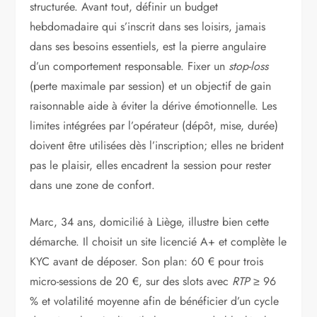
structurée. Avant tout, définir un budget
hebdomadaire qui s’inscrit dans ses loisirs, jamais
dans ses besoins essentiels, est la pierre angulaire
d’un comportement responsable. Fixer un
stop-loss
(perte maximale par session) et un objectif de gain
raisonnable aide à éviter la dérive émotionnelle. Les
limites intégrées par l’opérateur (dépôt, mise, durée)
doivent être utilisées dès l’inscription; elles ne brident
pas le plaisir, elles encadrent la session pour rester
dans une zone de confort.
Marc, 34 ans, domicilié à Liège, illustre bien cette
démarche. Il choisit un site licencié A+ et complète le
KYC avant de déposer. Son plan: 60 € pour trois
micro-sessions de 20 €, sur des slots avec
RTP
≥ 96
% et volatilité moyenne afin de bénéficier d’un cycle