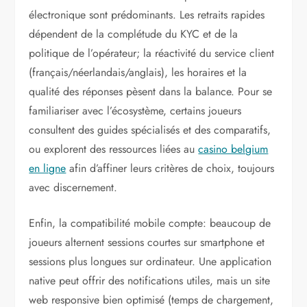
électronique sont prédominants. Les retraits rapides
dépendent de la complétude du KYC et de la
politique de l’opérateur; la réactivité du service client
(français/néerlandais/anglais), les horaires et la
qualité des réponses pèsent dans la balance. Pour se
familiariser avec l’écosystème, certains joueurs
consultent des guides spécialisés et des comparatifs,
ou explorent des ressources liées au
casino belgium
en ligne
afin d’affiner leurs critères de choix, toujours
avec discernement.
Enfin, la compatibilité mobile compte: beaucoup de
joueurs alternent sessions courtes sur smartphone et
sessions plus longues sur ordinateur. Une application
native peut offrir des notifications utiles, mais un site
web responsive bien optimisé (temps de chargement,