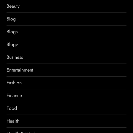
Beauty
Blog
Blogs
Blogv
Business
Entertainment
Fashion
Finance
Food
Health