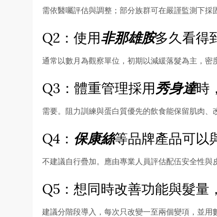
需依醫囑評估與調整；部分族群可在嚴謹監測下採
Q2：使用
非那雄胺
多久看得
通常以數月為觀察單位，初期以減緩落髮為主，密
Q3：體重管理採用
秀身達
時
需要。阻力訓練與蛋白質優先的飲食能保留肌肉、
Q4：
保康絲
等品牌產品可以
不建議自行疊加。應由專業人員評估配伍安全性與
Q5：想同時改善功能與髮量
建議分階段導入，每次只改變一至兩個變項，並用