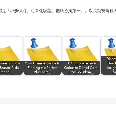
都是「小步快跑、可量化驗證、把風險擺第一」。以長期視角投
Disco
urrents: How
Your Ultimate Guide to
A Comprehensive
Beach
Brands Ride
Finding the Perfect
Guide to Dental Care:
Insig
arch to…
Plumber:…
From Wisdom…
M