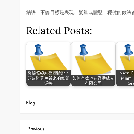
結語：不論目標是表現、髮量或體態，穩健的做法
Related Posts:
從髮際線到整體輪廓：
Neon C
頭皮微著色帶來的氣質
如何有效地在香港成立
Miami 
逆轉
有限公司
Se
Blog
P
Previous
Previous