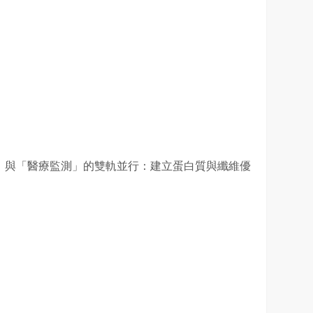
」與「醫療監測」的雙軌並行：建立蛋白質與纖維優