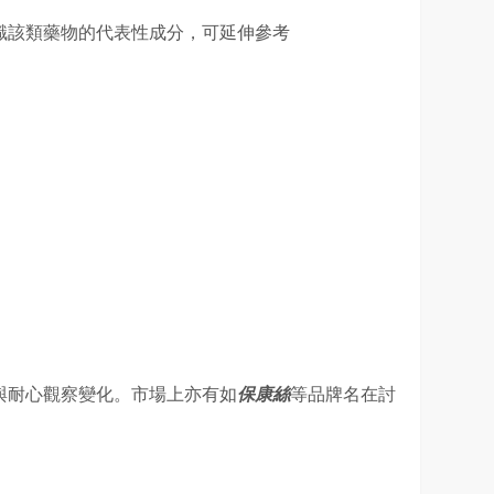
識該類藥物的代表性成分，可延伸參考
與耐心觀察變化。市場上亦有如
保康絲
等品牌名在討