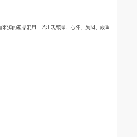
知來源的產品混用；若出現頭暈、心悸、胸悶、嚴重