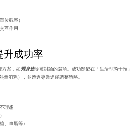
單位觀察）
交互作用
提升成功率
理方案，如
秀身達
等被討論的選項。成功關鍵在「生活型態干預
動熱量消耗），並透過專業追蹤調整策略。
不理想
）
糖、血脂等）