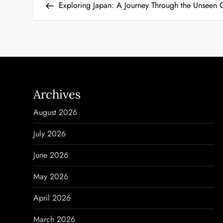
Post
Exploring Japan: A Journey Through the Unseen 
o
s
t
n
Archives
a
August 2026
v
July 2026
i
June 2026
g
May 2026
a
April 2026
t
March 2026