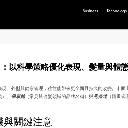
Business
Technology
」：以科學策略優化表現、髮量與體
表現、外型與健康管理，往往能帶來更全面且持久的改變。市面
項）、
保康絲
（常見於健髮領域的品牌名稱）與
秀身達
（體重管
機與關鍵注意