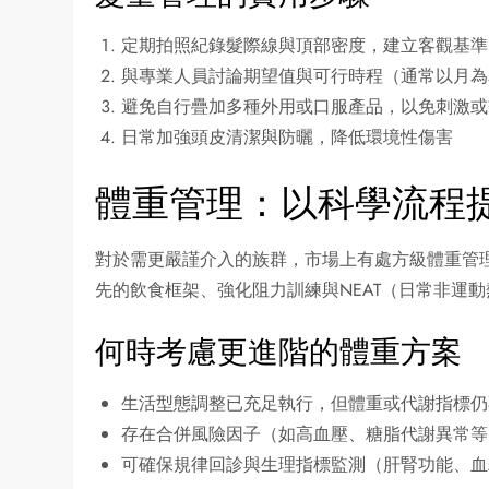
定期拍照紀錄髮際線與頂部密度，建立客觀基準
與專業人員討論期望值與可行時程（通常以月為
避免自行疊加多種外用或口服產品，以免刺激或
日常加強頭皮清潔與防曬，降低環境性傷害
體重管理：以科學流程
對於需更嚴謹介入的族群，市場上有處方級體重管
先的飲食框架、強化阻力訓練與NEAT（日常非運
何時考慮更進階的體重方案
生活型態調整已充足執行，但體重或代謝指標仍
存在合併風險因子（如高血壓、糖脂代謝異常等
可確保規律回診與生理指標監測（肝腎功能、血