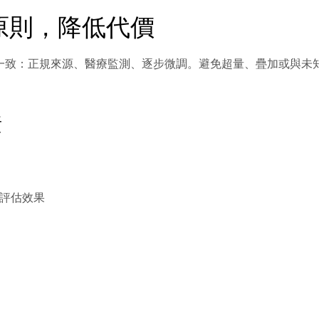
原則，降低代價
一致：正規來源、醫療監測、逐步微調。避免超量、疊加或與未
素
評估效果
？