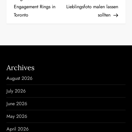
Engagement Rings in
Lieblingsfoto malen lassen
s
Toronto
sollten
t
n
a
v
Archives
i
August 2026
g
July 2026
a
June 2026
t
May 2026
i
April 2026