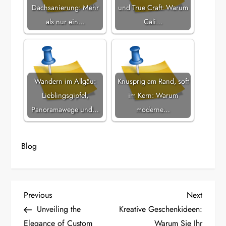
Dachsanierung: Mehr
und True Craft: Warum
als nur ein…
Cali…
Wandern im Allgäu:
Knusprig am Rand, soft
Lieblingsgipfel,
im Kern: Warum
Panoramawege und…
moderne…
Blog
P
Previous
Next
Previous
Next
Post
Post
Unveiling the
Kreative Geschenkideen:
o
Elegance of Custom
Warum Sie Ihr