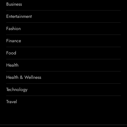
Business
Entertainment
Fashion
Finance
Food
Health
Health & Wellness
Technology
Travel