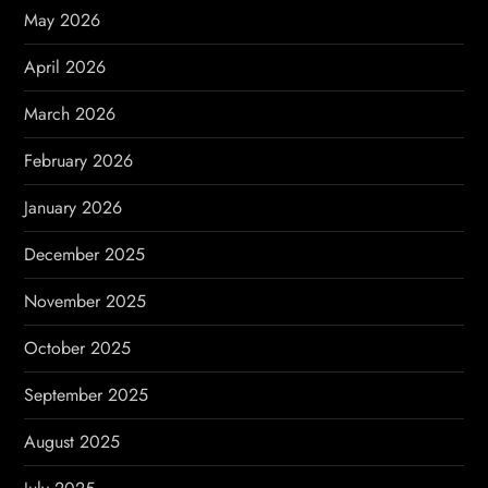
t
May 2026
i
April 2026
o
March 2026
n
February 2026
January 2026
December 2025
November 2025
October 2025
September 2025
August 2025