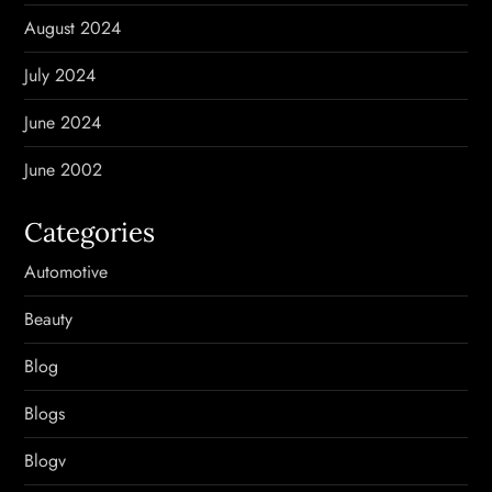
August 2024
July 2024
June 2024
June 2002
Categories
Automotive
Beauty
Blog
Blogs
Blogv