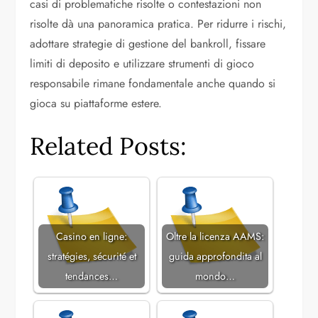
casi di problematiche risolte o contestazioni non
risolte dà una panoramica pratica. Per ridurre i rischi,
adottare strategie di gestione del bankroll, fissare
limiti di deposito e utilizzare strumenti di gioco
responsabile rimane fondamentale anche quando si
gioca su piattaforme estere.
Related Posts:
Casino en ligne:
Oltre la licenza AAMS:
stratégies, sécurité et
guida approfondita al
tendances…
mondo…