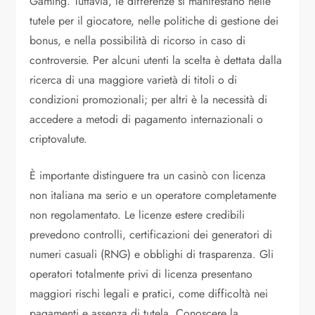
Gaming. Tuttavia, le differenze si manifestano nelle
tutele per il giocatore, nelle politiche di gestione dei
bonus, e nella possibilità di ricorso in caso di
controversie. Per alcuni utenti la scelta è dettata dalla
ricerca di una maggiore varietà di titoli o di
condizioni promozionali; per altri è la necessità di
accedere a metodi di pagamento internazionali o
criptovalute.
È importante distinguere tra un casinò con licenza
non italiana ma serio e un operatore completamente
non regolamentato. Le licenze estere credibili
prevedono controlli, certificazioni dei generatori di
numeri casuali (RNG) e obblighi di trasparenza. Gli
operatori totalmente privi di licenza presentano
maggiori rischi legali e pratici, come difficoltà nei
pagamenti e assenza di tutela. Conoscere la