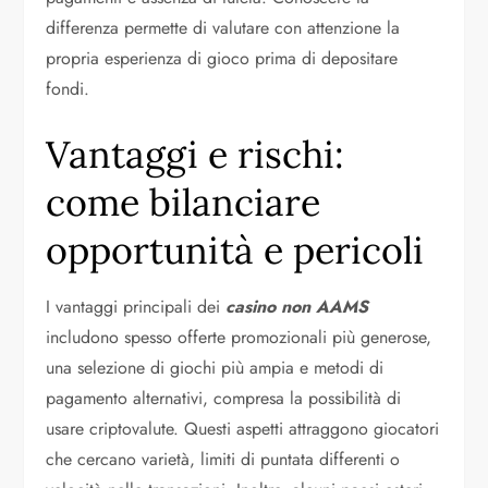
differenza permette di valutare con attenzione la
propria esperienza di gioco prima di depositare
fondi.
Vantaggi e rischi:
come bilanciare
opportunità e pericoli
I vantaggi principali dei
casino non AAMS
includono spesso offerte promozionali più generose,
una selezione di giochi più ampia e metodi di
pagamento alternativi, compresa la possibilità di
usare criptovalute. Questi aspetti attraggono giocatori
che cercano varietà, limiti di puntata differenti o