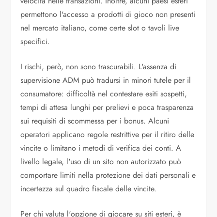
velocità nelle transazioni. Inoltre, alcuni paesi esteri
permettono l'accesso a prodotti di gioco non presenti
nel mercato italiano, come certe slot o tavoli live
specifici.
I rischi, però, non sono trascurabili. L'assenza di
supervisione ADM può tradursi in minori tutele per il
consumatore: difficoltà nel contestare esiti sospetti,
tempi di attesa lunghi per prelievi e poca trasparenza
sui requisiti di scommessa per i bonus. Alcuni
operatori applicano regole restrittive per il ritiro delle
vincite o limitano i metodi di verifica dei conti. A
livello legale, l'uso di un sito non autorizzato può
comportare limiti nella protezione dei dati personali e
incertezza sul quadro fiscale delle vincite.
Per chi valuta l'opzione di giocare su siti esteri, è