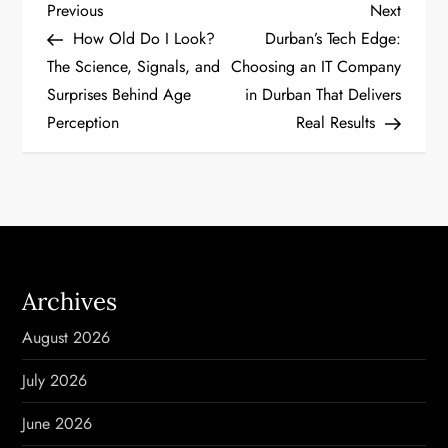
P
Previous
Next
Previous
Next
Post
Post
How Old Do I Look?
Durban’s Tech Edge:
o
The Science, Signals, and
Choosing an IT Company
Surprises Behind Age
in Durban That Delivers
s
Perception
Real Results
t
n
a
v
Archives
i
August 2026
g
July 2026
a
June 2026