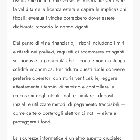
risoluzione delle controversie. È importante verificare
la validità della licenza estera e capire le implicazioni
fiscali: eventuali vincite potrebbero dover essere
dichiarate secondo le norme vigenti.
Dal punto di vista finanziario, i rischi includono limiti
e ritardi nei prelievi, requisiti di scommessa stringenti
sui bonus e la possibilità che il portale non mantenga
solidità economica. Per ridurre questi rischi conviene
preferire operatori con storia verificabile, leggere
attentamente i termini di servizio e controllare le
recensioni degli utenti. Inoltre, limitare i depositi
iniziali e utilizzare metodi di pagamento tracciabili —
come carte o portafogli elettronici noti — aiuta a
proteggere i fondi.
La sicurezza informatica è un altro aspetto cruciale: