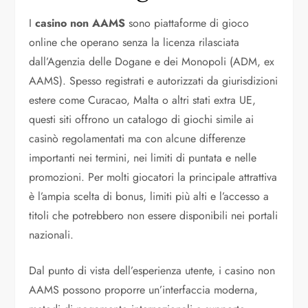
I
casino non AAMS
sono piattaforme di gioco
online che operano senza la licenza rilasciata
dall’Agenzia delle Dogane e dei Monopoli (ADM, ex
AAMS). Spesso registrati e autorizzati da giurisdizioni
estere come Curacao, Malta o altri stati extra UE,
questi siti offrono un catalogo di giochi simile ai
casinò regolamentati ma con alcune differenze
importanti nei termini, nei limiti di puntata e nelle
promozioni. Per molti giocatori la principale attrattiva
è l’ampia scelta di bonus, limiti più alti e l’accesso a
titoli che potrebbero non essere disponibili nei portali
nazionali.
Dal punto di vista dell’esperienza utente, i casino non
AAMS possono proporre un’interfaccia moderna,