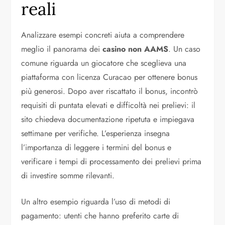
reali
Analizzare esempi concreti aiuta a comprendere
meglio il panorama dei
casino non AAMS
. Un caso
comune riguarda un giocatore che sceglieva una
piattaforma con licenza Curacao per ottenere bonus
più generosi. Dopo aver riscattato il bonus, incontrò
requisiti di puntata elevati e difficoltà nei prelievi: il
sito chiedeva documentazione ripetuta e impiegava
settimane per verifiche. L’esperienza insegna
l’importanza di leggere i termini del bonus e
verificare i tempi di processamento dei prelievi prima
di investire somme rilevanti.
Un altro esempio riguarda l’uso di metodi di
pagamento: utenti che hanno preferito carte di