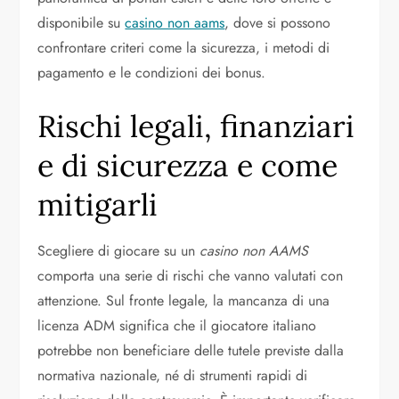
disponibile su
casino non aams
, dove si possono
confrontare criteri come la sicurezza, i metodi di
pagamento e le condizioni dei bonus.
Rischi legali, finanziari
e di sicurezza e come
mitigarli
Scegliere di giocare su un
casino non AAMS
comporta una serie di rischi che vanno valutati con
attenzione. Sul fronte legale, la mancanza di una
licenza ADM significa che il giocatore italiano
potrebbe non beneficiare delle tutele previste dalla
normativa nazionale, né di strumenti rapidi di