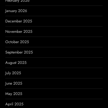
February 2026
n
January 2026
December 2025
November 2025
October 2025
September 2025
August 2025
July 2025
June 2025
May 2025
April 2025