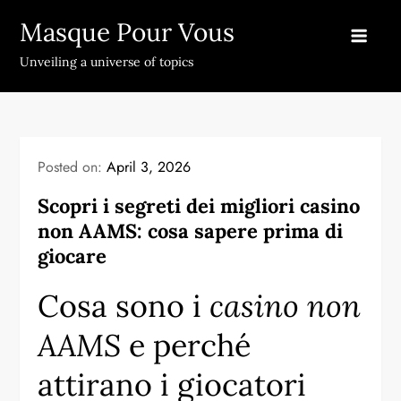
Skip
Masque Pour Vous
to
content
Unveiling a universe of topics
Posted on:
April 3, 2026
Scopri i segreti dei migliori casino
non AAMS: cosa sapere prima di
giocare
Cosa sono i
casino non
AAMS
e perché
attirano i giocatori