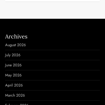
t
n
a
Archives
v
August 2026
i
July 2026
g
June 2026
a
May 2026
t
April 2026
i
March 2026
o