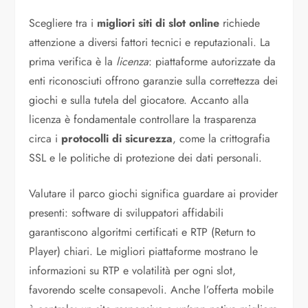
Scegliere tra i
migliori siti di slot online
richiede
attenzione a diversi fattori tecnici e reputazionali. La
prima verifica è la
licenza
: piattaforme autorizzate da
enti riconosciuti offrono garanzie sulla correttezza dei
giochi e sulla tutela del giocatore. Accanto alla
licenza è fondamentale controllare la trasparenza
circa i
protocolli di sicurezza
, come la crittografia
SSL e le politiche di protezione dei dati personali.
Valutare il parco giochi significa guardare ai provider
presenti: software di sviluppatori affidabili
garantiscono algoritmi certificati e RTP (Return to
Player) chiari. Le migliori piattaforme mostrano le
informazioni su RTP e volatilità per ogni slot,
favorendo scelte consapevoli. Anche l’offerta mobile