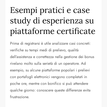
Esempi pratici e case
study di esperienza su
piattaforme certificate
Prima di registrarsi è utile analizzare casi concreti:
verifiche su tempi medi di prelievo, qualità
dell’assistenza e correttezza nella gestione dei bonus
rivelano molto sulla serietà di un operatore. Ad
esempio, su alcune piattaforme popolari i prelievi
con portafogli elettronici vengono completati in
poche ore, mentre con bonifico si può attendere
qualche giorno: conoscere queste differenze evita
frustrazione.