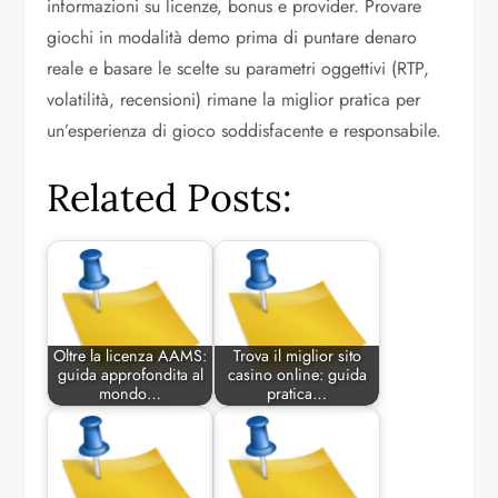
informazioni su licenze, bonus e provider. Provare
giochi in modalità demo prima di puntare denaro
reale e basare le scelte su parametri oggettivi (RTP,
volatilità, recensioni) rimane la miglior pratica per
un’esperienza di gioco soddisfacente e responsabile.
Related Posts:
Oltre la licenza AAMS:
Trova il miglior sito
guida approfondita al
casino online: guida
mondo…
pratica…