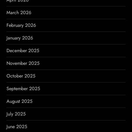
o
n
March 2026
February 2026
January 2026
December 2025
November 2025
October 2025
September 2025
August 2025
July 2025
June 2025