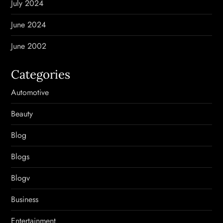
July 2024
June 2024
June 2002
Categories
Automotive
Beauty
Blog
Blogs
Blogv
Business
Entertainment