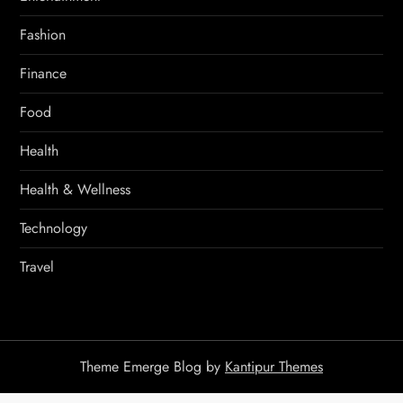
Fashion
Finance
Food
Health
Health & Wellness
Technology
Travel
Theme Emerge Blog by
Kantipur Themes