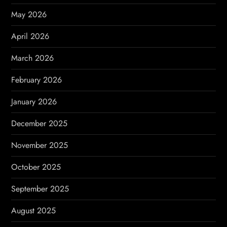
t
May 2026
i
April 2026
o
March 2026
n
February 2026
January 2026
December 2025
November 2025
October 2025
September 2025
August 2025