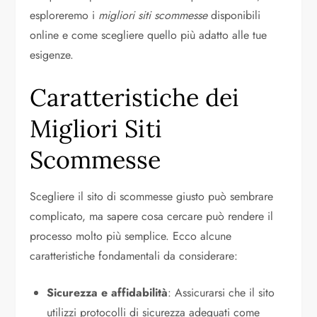
esploreremo i
migliori siti scommesse
disponibili
online e come scegliere quello più adatto alle tue
esigenze.
Caratteristiche dei
Migliori Siti
Scommesse
Scegliere il sito di scommesse giusto può sembrare
complicato, ma sapere cosa cercare può rendere il
processo molto più semplice. Ecco alcune
caratteristiche fondamentali da considerare:
Sicurezza e affidabilità
: Assicurarsi che il sito
utilizzi protocolli di sicurezza adeguati come