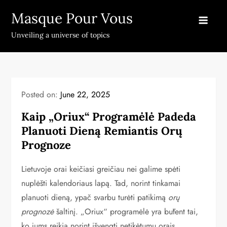
Skip
Masque Pour Vous
to
content
Unveiling a universe of topics
Posted on:
June 22, 2025
Kaip „Oriux“ Programėlė Padeda
Planuoti Dieną Remiantis Orų
Prognoze
Lietuvoje orai keičiasi greičiau nei galime spėti
nuplėšti kalendoriaus lapą. Tad, norint tinkamai
planuoti dieną, ypač svarbu turėti patikimą
orų
prognozė
šaltinį. „Oriux“ programėlė yra būtent tai,
ko jums reikia norint išvengti netikėtumų orais.