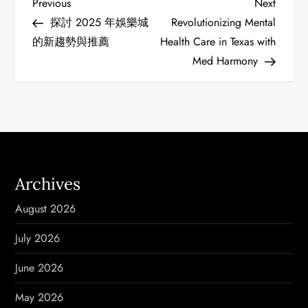
P
Previous
Next
Previous
Next
Post
Post
探討 2025 年娛樂城
Revolutionizing Mental
o
的新趨勢與推薦
Health Care in Texas with
Med Harmony
s
t
n
a
Archives
v
August 2026
i
July 2026
g
June 2026
a
May 2026