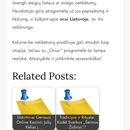
išvengti staigių lietaus ar sniego netikėtumų.
Naudotojai giria programėlę už jos paprastumą ir
tikslumą, o kalbant apie
orai Lietuvoje
, tai itin
reikšminga.
Kelionė be netikėtumų pradžioje gali atrodyti kaip
utopija, tačiau su „Oriux“ programėle tai tampa
realybe. Atsisiųskite ir įsitikinkite savarankiškai!
Related Posts:
Išskirtiniai Geriausi
Tradicijos ir Ritualai:
Online Kazino: Jūsų
Kodėl Svarbus „Šeimos
Kelias į…
Židinys“?