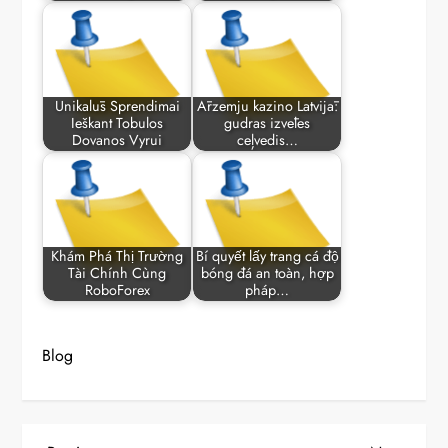
Unikalūs Sprendimai
Ārzemju kazino Latvijā:
Ieškant Tobulos
gudras izvēles
Dovanos Vyrui
ceļvedis…
Khám Phá Thị Trường
Bí quyết lấy trang cá độ
Tài Chính Cùng
bóng đá an toàn, hợp
RoboForex
pháp…
Blog