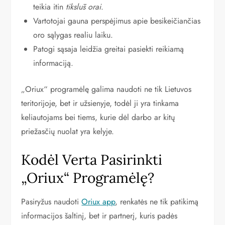
teikia itin
tikslūs orai
.
Vartotojai gauna perspėjimus apie besikeičiančias
oro sąlygas realiu laiku.
Patogi sąsaja leidžia greitai pasiekti reikiamą
informaciją.
„Oriux“ programėlę galima naudoti ne tik Lietuvos
teritorijoje, bet ir užsienyje, todėl ji yra tinkama
keliautojams bei tiems, kurie dėl darbo ar kitų
priežasčių nuolat yra kelyje.
Kodėl Verta Pasirinkti
„Oriux“ Programėlę?
Pasiryžus naudoti
Oriux app
, renkatės ne tik patikimą
informacijos šaltinį, bet ir partnerį, kuris padės