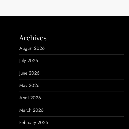
s
t
n
Archives
a
August 2026
v
July 2026
i
June 2026
g
May 2026
a
April 2026
t
March 2026
i
February 2026