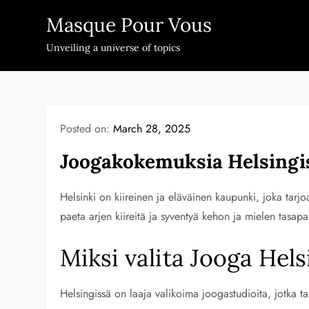
Skip
Masque Pour Vous
to
content
Unveiling a universe of topics
Posted on:
March 28, 2025
Joogakokemuksia Helsingi
Helsinki on kiireinen ja eläväinen kaupunki, joka tarj
paeta arjen kiireitä ja syventyä kehon ja mielen tasapa
Miksi valita Jooga Hels
Helsingissä on laaja valikoima joogastudioita, jotka tarj