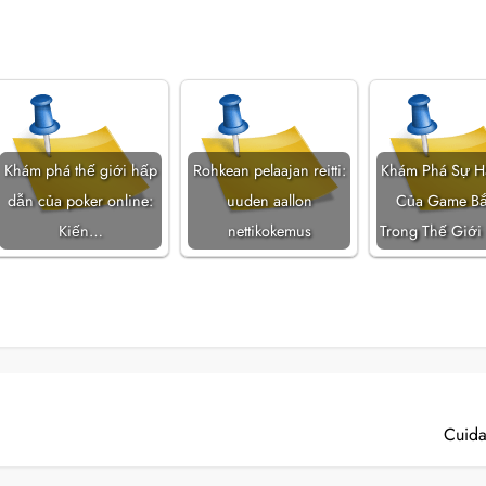
Khám phá thế giới hấp
Rohkean pelaajan reitti:
Khám Phá Sự 
dẫn của poker online:
uuden aallon
Của Game B
Kiến…
nettikokemus
Trong Thế Giới 
Cuida