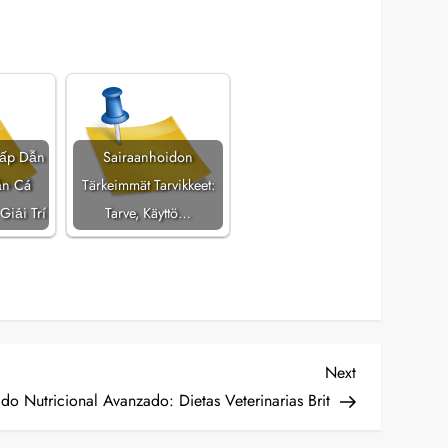
Hấp Dẫn
Sairaanhoidon
ắn Cá
Tärkeimmät Tarvikkeet:
Giải Trí
Tarve, Käyttö…
Next
Next
Post
do Nutricional Avanzado: Dietas Veterinarias Brit