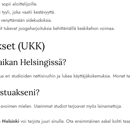
sopii aloittelijoille.
yli, joka vaatii kestävyyttä.
y venyttämään sidekudoksia.
nit tukevat joogaharjoituksia kehittämällä keskikehon voimaa.
set (UKK)
aikan Helsingissä?
tua eri studioiden nettisivuihin ja lukea käyttäjäkokemuksia. Monet 
istuakseni?
ja avoimen mielen. Useimmat studiot tarjoavat myös lainamattoja.
 Helsinki
voi tarjota juuri sinulle. Ota ensimmäinen askel kohti t