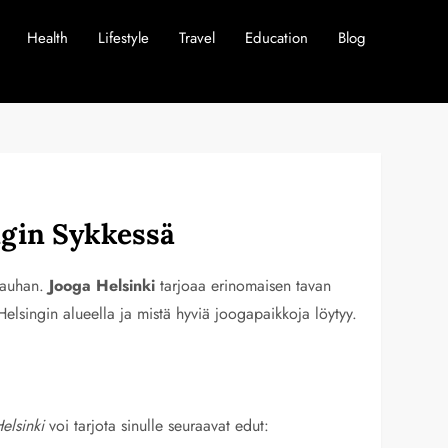
Health
Lifestyle
Travel
Education
Blog
ngin Sykkessä
 rauhan.
Jooga Helsinki
tarjoaa erinomaisen tavan
Helsingin alueella ja mistä hyviä joogapaikkoja löytyy.
elsinki
voi tarjota sinulle seuraavat edut: