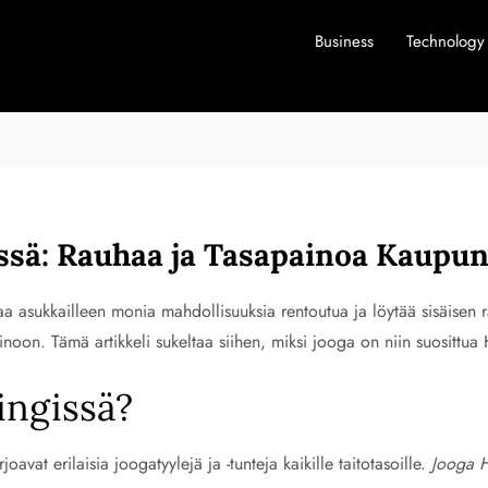
Business
Technology
ssä: Rauhaa ja Tasapainoa Kaupu
oaa asukkailleen monia mahdollisuuksia rentoutua ja löytää sisäisen
inoon. Tämä artikkeli sukeltaa siihen, miksi jooga on niin suosittua 
ingissä?
oavat erilaisia joogatyylejä ja -tunteja kaikille taitotasoille.
Jooga H