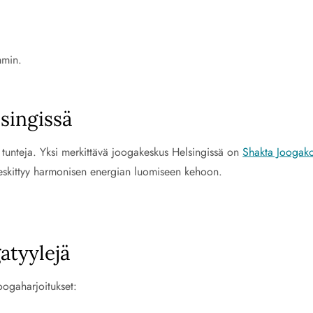
mmin.
lsingissä
 tunteja. Yksi merkittävä joogakeskus Helsingissä on
Shakta Joogak
 keskittyy harmonisen energian luomiseen kehoon.
gatyylejä
joogaharjoitukset: