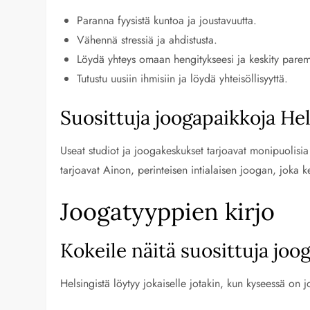
Paranna fyysistä kuntoa ja joustavuutta.
Vähennä stressiä ja ahdistusta.
Löydä yhteys omaan hengitykseesi ja keskity pare
Tutustu uusiin ihmisiin ja löydä yhteisöllisyyttä.
Suosittuja joogapaikkoja He
Useat studiot ja joogakeskukset tarjoavat monipuolisia
tarjoavat Ainon, perinteisen intialaisen joogan, joka
Joogatyyppien kirjo
Kokeile näitä suosittuja joo
Helsingistä löytyy jokaiselle jotakin, kun kyseessä on 