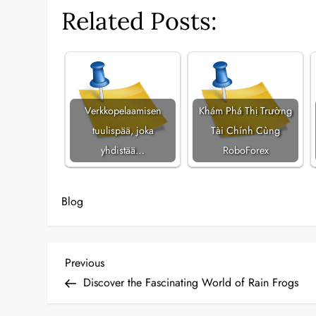
Related Posts:
Verkkopelaamisen
Khám Phá Thị Trường
tuulispää, joka
Tài Chính Cùng
yhdistää…
RoboForex
Blog
P
Previous
Previous
Post
Discover the Fascinating World of Rain Frogs
o