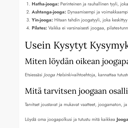
Hatha-jooga:
Perinteinen ja rauhallinen tyyli, joka 
Ashtanga-jooga:
Dynaamisempi ja voimakkaampi ty
Yin-jooga:
Hitaan tahdin joogatyyli, joka keskitty
Pilates:
Vaikka ei varsinaisesti joogaa, pilates-tun
Usein Kysytyt Kysymyk
Miten löydän oikean joogap
Etsiessäsi
Jooga Helsinki
-vaihtoehtoja, kannattaa tutus
Mitä tarvitsen joogaan osall
Tarvitset joustavat ja mukavat vaatteet, joogamaton, 
Löydä oma joogapolkusi ja tutustu mitä kaikkea
Jooga