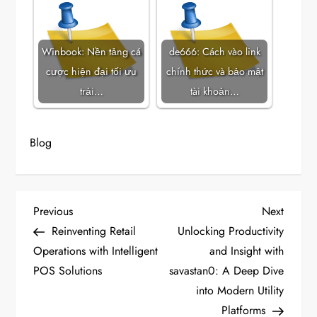
Winbook: Nền tảng cá
de666: Cách vào link
cược hiện đại tối ưu
chính thức và bảo mật
trải…
tài khoản…
Blog
P
Previous
Next
Previous
Next
Post
Post
Reinventing Retail
Unlocking Productivity
o
Operations with Intelligent
and Insight with
POS Solutions
savastan0: A Deep Dive
s
into Modern Utility
t
Platforms