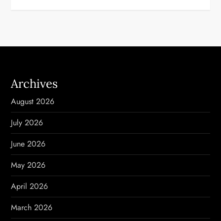
n
a
v
i
Archives
g
August 2026
a
July 2026
t
June 2026
i
May 2026
o
April 2026
n
March 2026