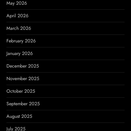
May 2026
t
April 2026
i
March 2026
o
February 2026
n
January 2026
December 2025
November 2025
October 2025
September 2025
August 2025
July 2025