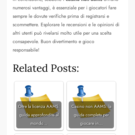
numerosi vantaggi, è essenziale per i giocatori fare
sempre le dovute verifiche prima di registrarsi e
scommettere. Esplorare le recensioni e le opinioni di
altri utenti può rivelarsi molto utile per una scelta
consapevole. Buon divertimento e gioco
responsabile!
Related Posts:
Oltre la licenza AAMS:
Casino non AAMS: la
guida approfondita al
guida completa per
mondo…
giocare in…