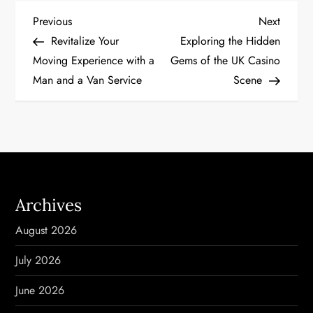
P
Previous
Next
Previous
Next
Post
Post
Revitalize Your
Exploring the Hidden
o
Moving Experience with a
Gems of the UK Casino
Man and a Van Service
Scene
s
t
n
a
Archives
v
August 2026
i
July 2026
g
June 2026
a