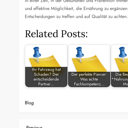
In einer Zeit, in der Gesundheit und Prävention imme
und effektive Möglichkeit, die Ernährung zu ergänzen 
Entscheidungen zu treffen und auf Qualität zu achten
Related Posts:
Ihr Fahrzeug hat
Schaden? Der
Der perfekte Piercer:
Die Be
entscheidende
Was echte
*Nahrung
Partner…
Fachkompetenz…
Ma
Blog
Previous
Previous