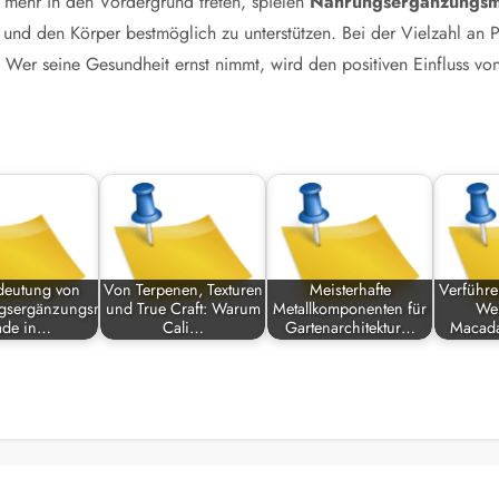
r mehr in den Vordergrund treten, spielen
Nahrungsergänzungsmi
und den Körper bestmöglich zu unterstützen. Bei der Vielzahl an Pr
. Wer seine Gesundheit ernst nimmt, wird den positiven Einfluss v
deutung von
Von Terpenen, Texturen
Meisterhafte
Verführe
sergänzungsmittel
und True Craft: Warum
Metallkomponenten für
Wel
de in…
Cali…
Gartenarchitektur…
Macad