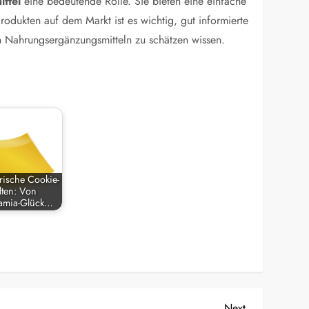
ttel
eine bedeutende Rolle. Sie bieten eine einfache
odukten auf dem Markt ist es wichtig, gut informierte
on Nahrungsergänzungsmitteln zu schätzen wissen.
rische Cookie-
ten: Von
amia-Glück…
Next
Next