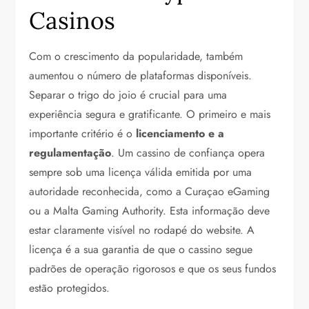
Casinos
Com o crescimento da popularidade, também
aumentou o número de plataformas disponíveis.
Separar o trigo do joio é crucial para uma
experiência segura e gratificante. O primeiro e mais
importante critério é o
licenciamento e a
regulamentação
. Um cassino de confiança opera
sempre sob uma licença válida emitida por uma
autoridade reconhecida, como a Curaçao eGaming
ou a Malta Gaming Authority. Esta informação deve
estar claramente visível no rodapé do website. A
licença é a sua garantia de que o cassino segue
padrões de operação rigorosos e que os seus fundos
estão protegidos.