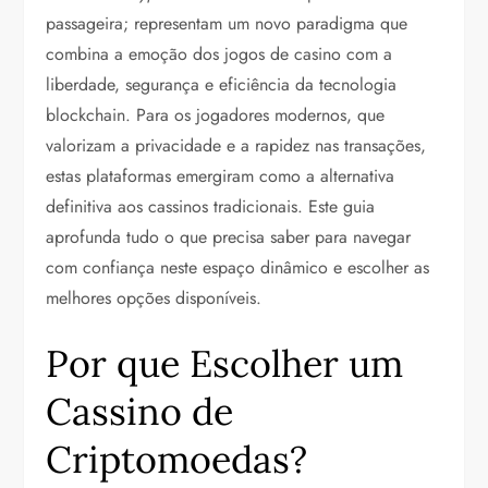
passageira; representam um novo paradigma que
combina a emoção dos jogos de casino com a
liberdade, segurança e eficiência da tecnologia
blockchain. Para os jogadores modernos, que
valorizam a privacidade e a rapidez nas transações,
estas plataformas emergiram como a alternativa
definitiva aos cassinos tradicionais. Este guia
aprofunda tudo o que precisa saber para navegar
com confiança neste espaço dinâmico e escolher as
melhores opções disponíveis.
Por que Escolher um
Cassino de
Criptomoedas?