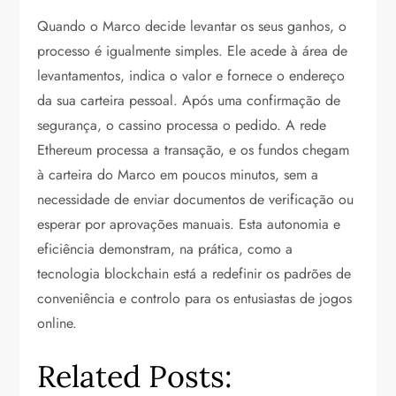
Quando o Marco decide levantar os seus ganhos, o
processo é igualmente simples. Ele acede à área de
levantamentos, indica o valor e fornece o endereço
da sua carteira pessoal. Após uma confirmação de
segurança, o cassino processa o pedido. A rede
Ethereum processa a transação, e os fundos chegam
à carteira do Marco em poucos minutos, sem a
necessidade de enviar documentos de verificação ou
esperar por aprovações manuais. Esta autonomia e
eficiência demonstram, na prática, como a
tecnologia blockchain está a redefinir os padrões de
conveniência e controlo para os entusiastas de jogos
online.
Related Posts: