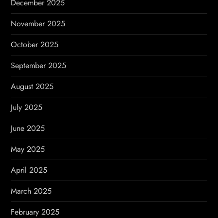
December 2025
November 2025
October 2025
September 2025
August 2025
July 2025
June 2025
May 2025
April 2025
March 2025
February 2025