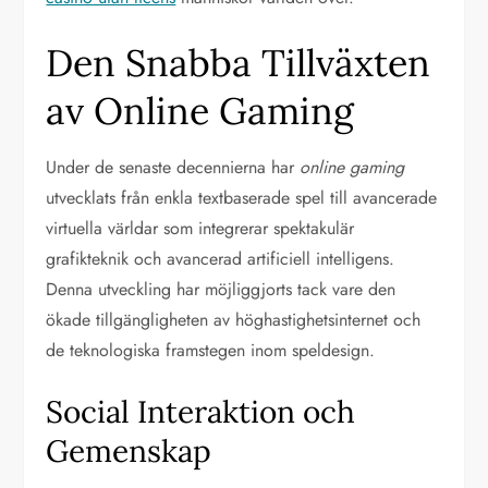
Den Snabba Tillväxten
av Online Gaming
Under de senaste decennierna har
online gaming
utvecklats från enkla textbaserade spel till avancerade
virtuella världar som integrerar spektakulär
grafikteknik och avancerad artificiell intelligens.
Denna utveckling har möjliggjorts tack vare den
ökade tillgängligheten av höghastighetsinternet och
de teknologiska framstegen inom speldesign.
Social Interaktion och
Gemenskap