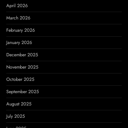
i
April 2026
o
March 2026
n
February 2026
January 2026
December 2025
November 2025
October 2025
September 2025
August 2025
July 2025