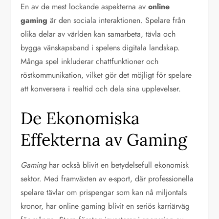
En av de mest lockande aspekterna av
online
gaming
är den sociala interaktionen. Spelare från
olika delar av världen kan samarbeta, tävla och
bygga vänskapsband i spelens digitala landskap.
Många spel inkluderar chattfunktioner och
röstkommunikation, vilket gör det möjligt för spelare
att konversera i realtid och dela sina upplevelser.
De Ekonomiska
Effekterna av Gaming
Gaming
har också blivit en betydelsefull ekonomisk
sektor. Med framväxten av e-sport, där professionella
spelare tävlar om prispengar som kan nå miljontals
kronor, har online gaming blivit en seriös karriärväg