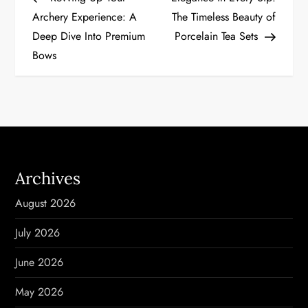
o
Archery Experience: A
The Timeless Beauty of
Deep Dive Into Premium
Porcelain Tea Sets
s
Bows
t
n
a
v
Archives
i
August 2026
g
July 2026
a
June 2026
t
May 2026