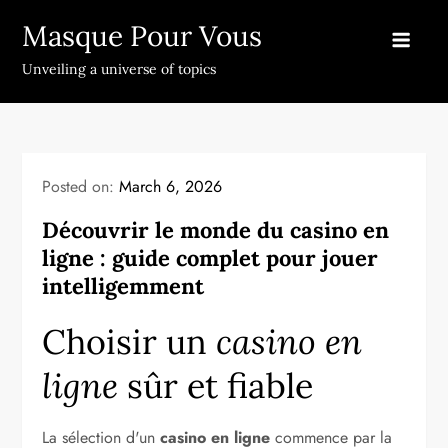
Skip
Masque Pour Vous
to
content
Unveiling a universe of topics
Posted on:
March 6, 2026
Découvrir le monde du casino en
ligne : guide complet pour jouer
intelligemment
Choisir un
casino en
ligne
sûr et fiable
La sélection d'un
casino en ligne
commence par la