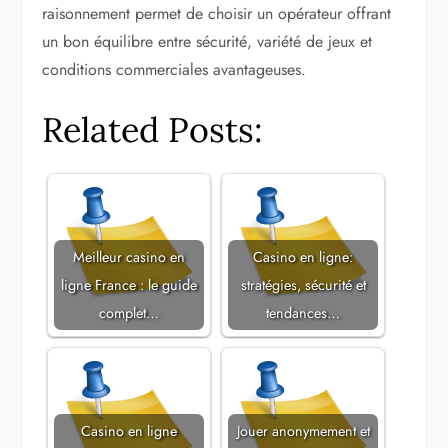
raisonnement permet de choisir un opérateur offrant
un bon équilibre entre sécurité, variété de jeux et
conditions commerciales avantageuses.
Related Posts:
Meilleur casino en
Casino en ligne:
ligne France : le guide
stratégies, sécurité et
complet…
tendances…
Casino en ligne
Jouer anonymement et