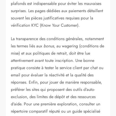
plafonds est indispensable pour éviter les mauvaises
surprises. Les pages dédiées aux paiements détaillent
souvent les pièces justificatives requises pour la
vérification KYC (Know Your Customer).
La transparence des conditions générales, notamment
les termes liés aux
bonus
, au wagering (conditions de
mise) et aux politiques de retrait, doit être lue
attentivement avant toute inscription. Une bonne
pratique consiste à tester le service client par chat ou
email pour évaluer la réactivité et la qualité des
réponses. Enfin, pour jouer de manière responsable,
préférer les sites qui proposent des outils d'auto-
exclusion, des limites de dépôt et des ressources
d'aide. Pour une première exploration, consulter un
répertoire comparatif réputé ou un guide spécialisé