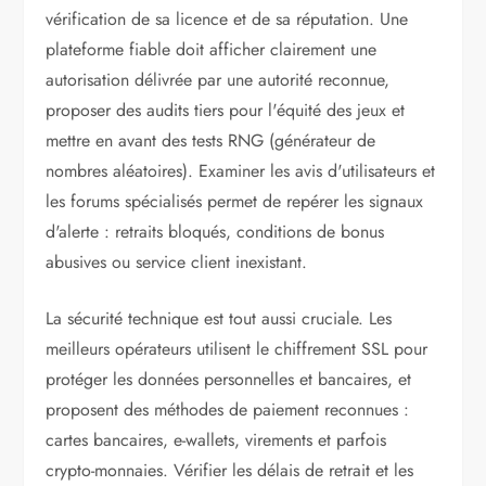
vérification de sa licence et de sa réputation. Une
plateforme fiable doit afficher clairement une
autorisation délivrée par une autorité reconnue,
proposer des audits tiers pour l'équité des jeux et
mettre en avant des tests RNG (générateur de
nombres aléatoires). Examiner les avis d'utilisateurs et
les forums spécialisés permet de repérer les signaux
d'alerte : retraits bloqués, conditions de bonus
abusives ou service client inexistant.
La sécurité technique est tout aussi cruciale. Les
meilleurs opérateurs utilisent le chiffrement SSL pour
protéger les données personnelles et bancaires, et
proposent des méthodes de paiement reconnues :
cartes bancaires, e-wallets, virements et parfois
crypto-monnaies. Vérifier les délais de retrait et les