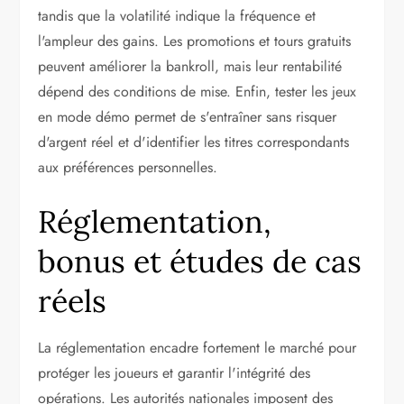
tandis que la volatilité indique la fréquence et
l'ampleur des gains. Les promotions et tours gratuits
peuvent améliorer la bankroll, mais leur rentabilité
dépend des conditions de mise. Enfin, tester les jeux
en mode démo permet de s'entraîner sans risquer
d'argent réel et d'identifier les titres correspondants
aux préférences personnelles.
Réglementation,
bonus et études de cas
réels
La réglementation encadre fortement le marché pour
protéger les joueurs et garantir l'intégrité des
opérations. Les autorités nationales imposent des