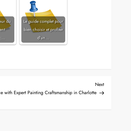
œur du
Le guide complet pour
ent
bien choisir et profiter
 :…
d’un…
Next
Next
Post
e with Expert Painting Craftsmanship in Charlotte