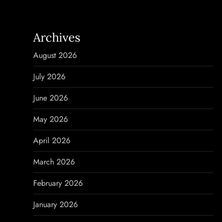
n
a
Archives
v
August 2026
i
July 2026
g
June 2026
a
May 2026
t
April 2026
i
March 2026
o
February 2026
n
January 2026