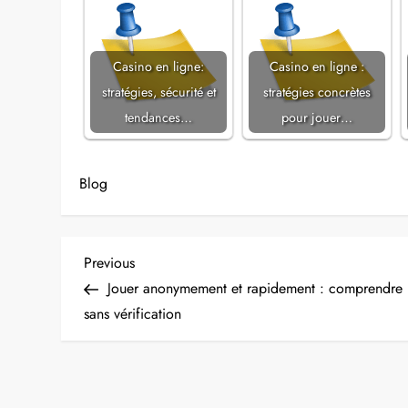
Casino en ligne:
Casino en ligne :
stratégies, sécurité et
stratégies concrètes
tendances…
pour jouer…
Blog
P
Previous
Previous
Post
Jouer anonymement et rapidement : comprendre 
o
sans vérification
s
t