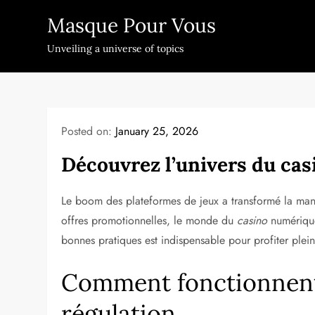
Skip
Masque Pour Vous
to
content
Unveiling a universe of topics
Posted on:
January 25, 2026
Découvrez l’univers du cas
Le boom des plateformes de jeux a transformé la maniè
offres promotionnelles, le monde du
casino
numérique
bonnes pratiques est indispensable pour profiter plei
Comment fonctionnent l
régulation