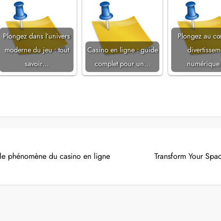
Plongez dans l’univers
Plongez au c
moderne du jeu : tout
Casino en ligne : guide
divertissem
savoir…
complet pour un…
numérique
le phénomène du casino en ligne
Transform Your Spac