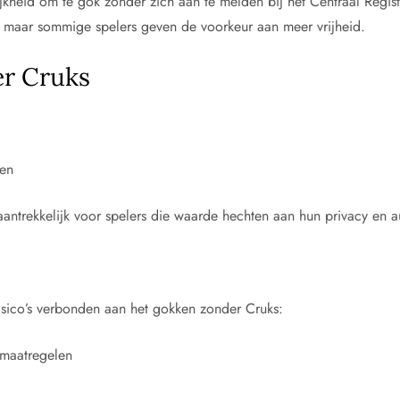
eid om te gok zonder zich aan te melden bij het Centraal Register
maar sommige spelers geven de voorkeur aan meer vrijheid.
er Cruks
den
antrekkelijk voor spelers die waarde hechten aan hun privacy en 
 risico’s verbonden aan het gokken zonder Cruks:
 maatregelen