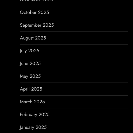
October 2025
September 2025
August 2025
July 2025
June 2025
May 2025
April 2025
March 2025
February 2025
January 2025