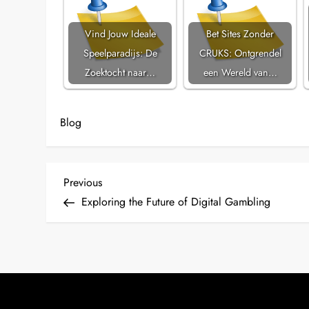
Vind Jouw Ideale
Bet Sites Zonder
Speelparadijs: De
CRUKS: Ontgrendel
Zoektocht naar…
een Wereld van…
Blog
P
Previous
Previous
Post
Exploring the Future of Digital Gambling
o
s
t
n