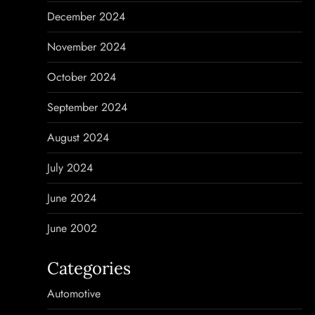
December 2024
November 2024
October 2024
September 2024
August 2024
July 2024
June 2024
June 2002
Categories
Automotive