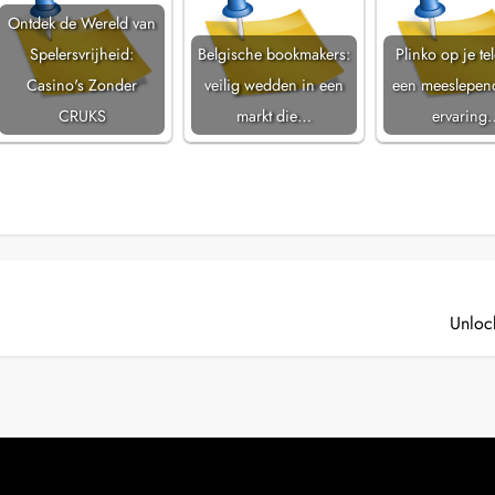
Ontdek de Wereld van
Spelersvrijheid:
Belgische bookmakers:
Plinko op je te
Casino's Zonder
veilig wedden in een
een meeslepen
CRUKS
markt die…
ervaring
Unloc