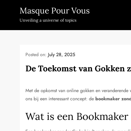
Skip
Masque Pour Vous
to
content
Unveiling a universe of topics
Posted on:
July 28, 2025
De Toekomst van Gokken z
Met de opkomst van online gokken en veranderende w
ons bij een interessant concept: de
bookmaker zond
Wat is een Bookmaker