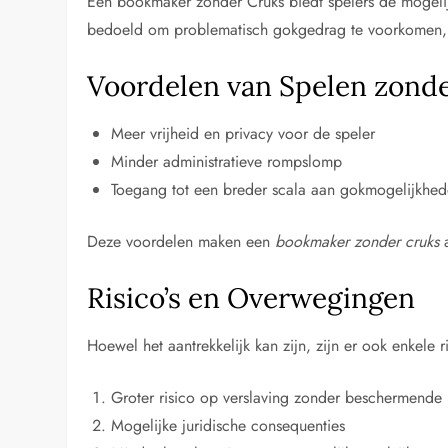
Een bookmaker zonder Cruks biedt spelers de mogelijkh
bedoeld om problematisch gokgedrag te voorkomen, 
Voordelen van Spelen zond
Meer vrijheid en privacy voor de speler
Minder administratieve rompslomp
Toegang tot een breder scala aan gokmogelijkhe
Deze voordelen maken een
bookmaker zonder cruks
a
Risico’s en Overwegingen
Hoewel het aantrekkelijk kan zijn, zijn er ook enkele
Groter risico op verslaving zonder beschermende
Mogelijke juridische consequenties