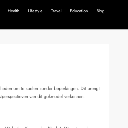
Health
Lifestyle
Travel
Education
Blog
heden om te spelen zonder beperkingen. Dit brengt
omstperspectieven van dit gokmodel verkennen.