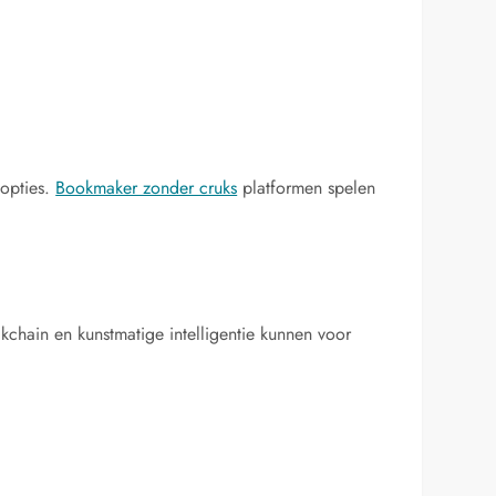
kopties.
Bookmaker zonder cruks
platformen spelen
kchain en kunstmatige intelligentie kunnen voor