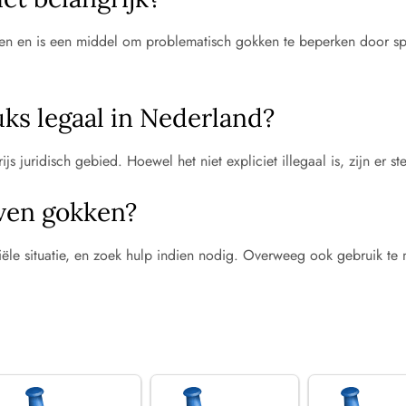
elen en is een middel om problematisch gokken te beperken door spe
ks legaal in Nederland?
js juridisch gebied. Hoewel het niet expliciet illegaal is, zijn er 
jven gokken?
ciële situatie, en zoek hulp indien nodig. Overweeg ook gebruik t