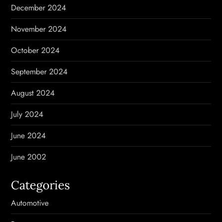
December 2024
November 2024
October 2024
September 2024
August 2024
July 2024
June 2024
June 2002
Categories
Automotive