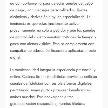
de comportamiento para detectar señales de juego
de riesgo, con mensajes personalizados, límites
dinámicos y derivación a ayuda especializada. La
tendencia es que estas funciones se activen
proactivamente, no solo a pedido, y que los paneles
de control del usuario muestren métricas de tiempo y
gasto con alertas visibles. Esto se complementa con
campañas de educación financiera aplicadas al ocio
digital.
La omnicanalidad integra la experiencia presencial y
online. Casinos físicos de distintas provincias unifican
cuentas de fidelidad con sus plataformas digitales,
permitiendo sumar puntos y canjear beneficios en
ambos mundos. Esta convergencia trae
geolocalización responsable, eventos híbridos