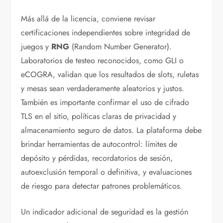
Más allá de la licencia, conviene revisar
certificaciones independientes sobre integridad de
juegos y
RNG
(Random Number Generator).
Laboratorios de testeo reconocidos, como GLI o
eCOGRA, validan que los resultados de slots, ruletas
y mesas sean verdaderamente aleatorios y justos.
También es importante confirmar el uso de cifrado
TLS en el sitio, políticas claras de privacidad y
almacenamiento seguro de datos. La plataforma debe
brindar herramientas de autocontrol: límites de
depósito y pérdidas, recordatorios de sesión,
autoexclusión temporal o definitiva, y evaluaciones
de riesgo para detectar patrones problemáticos.
Un indicador adicional de seguridad es la gestión