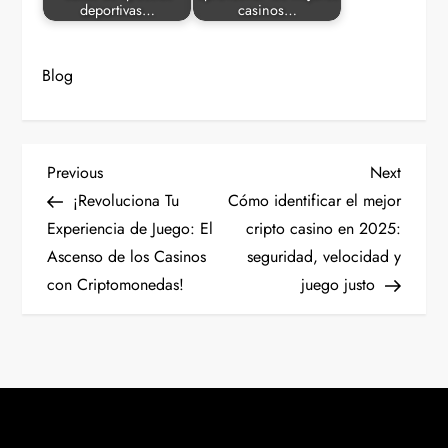
deportivas…
casinos…
Blog
P
Previous
Next
Previous
Next
Post
Post
¡Revoluciona Tu
Cómo identificar el mejor
o
Experiencia de Juego: El
cripto casino en 2025:
Ascenso de los Casinos
seguridad, velocidad y
s
con Criptomonedas!
juego justo
t
n
a
v