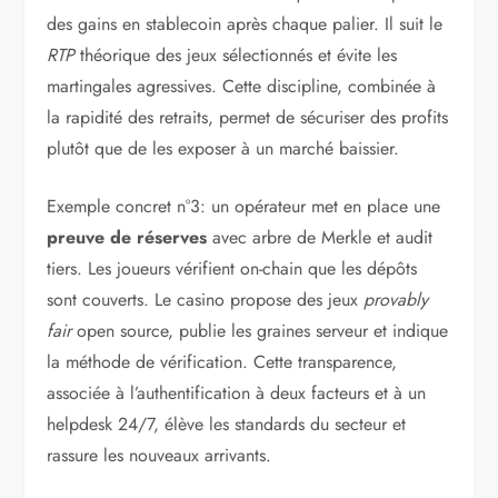
des gains en stablecoin après chaque palier. Il suit le
RTP
théorique des jeux sélectionnés et évite les
martingales agressives. Cette discipline, combinée à
la rapidité des retraits, permet de sécuriser des profits
plutôt que de les exposer à un marché baissier.
Exemple concret n°3: un opérateur met en place une
preuve de réserves
avec arbre de Merkle et audit
tiers. Les joueurs vérifient on-chain que les dépôts
sont couverts. Le casino propose des jeux
provably
fair
open source, publie les graines serveur et indique
la méthode de vérification. Cette transparence,
associée à l’authentification à deux facteurs et à un
helpdesk 24/7, élève les standards du secteur et
rassure les nouveaux arrivants.