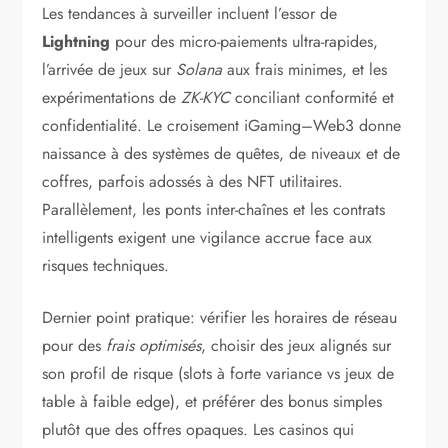
Les tendances à surveiller incluent l’essor de
Lightning
pour des micro-paiements ultra-rapides,
l’arrivée de jeux sur
Solana
aux frais minimes, et les
expérimentations de
ZK-KYC
conciliant conformité et
confidentialité. Le croisement iGaming–Web3 donne
naissance à des systèmes de quêtes, de niveaux et de
coffres, parfois adossés à des NFT utilitaires.
Parallèlement, les ponts inter-chaînes et les contrats
intelligents exigent une vigilance accrue face aux
risques techniques.
Dernier point pratique: vérifier les horaires de réseau
pour des
frais optimisés
, choisir des jeux alignés sur
son profil de risque (slots à forte variance vs jeux de
table à faible edge), et préférer des bonus simples
plutôt que des offres opaques. Les casinos qui