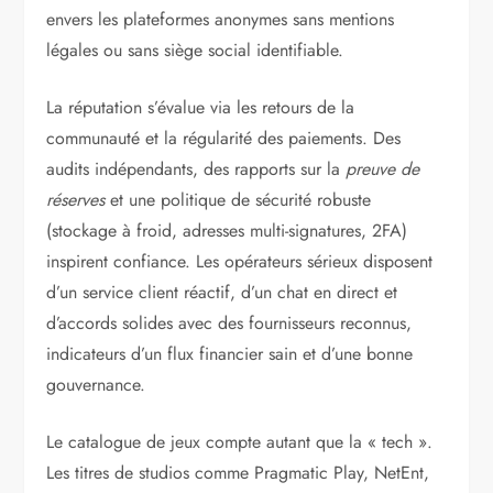
envers les plateformes anonymes sans mentions
légales ou sans siège social identifiable.
La réputation s’évalue via les retours de la
communauté et la régularité des paiements. Des
audits indépendants, des rapports sur la
preuve de
réserves
et une politique de sécurité robuste
(stockage à froid, adresses multi-signatures, 2FA)
inspirent confiance. Les opérateurs sérieux disposent
d’un service client réactif, d’un chat en direct et
d’accords solides avec des fournisseurs reconnus,
indicateurs d’un flux financier sain et d’une bonne
gouvernance.
Le catalogue de jeux compte autant que la « tech ».
Les titres de studios comme Pragmatic Play, NetEnt,