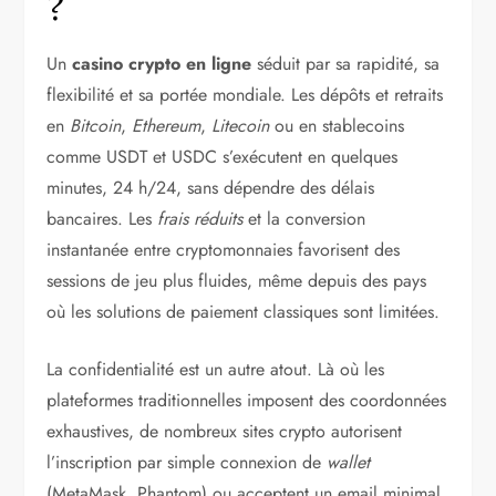
?
Un
casino crypto en ligne
séduit par sa rapidité, sa
flexibilité et sa portée mondiale. Les dépôts et retraits
en
Bitcoin
,
Ethereum
,
Litecoin
ou en stablecoins
comme USDT et USDC s’exécutent en quelques
minutes, 24 h/24, sans dépendre des délais
bancaires. Les
frais réduits
et la conversion
instantanée entre cryptomonnaies favorisent des
sessions de jeu plus fluides, même depuis des pays
où les solutions de paiement classiques sont limitées.
La confidentialité est un autre atout. Là où les
plateformes traditionnelles imposent des coordonnées
exhaustives, de nombreux sites crypto autorisent
l’inscription par simple connexion de
wallet
(MetaMask, Phantom) ou acceptent un email minimal.