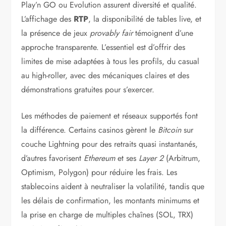
Play’n GO ou Evolution assurent diversité et qualité.
L’affichage des
RTP
, la disponibilité de tables live, et
la présence de jeux
provably fair
témoignent d’une
approche transparente. L’essentiel est d’offrir des
limites de mise adaptées à tous les profils, du casual
au high-roller, avec des mécaniques claires et des
démonstrations gratuites pour s’exercer.
Les méthodes de paiement et réseaux supportés font
la différence. Certains casinos gèrent le
Bitcoin
sur
couche Lightning pour des retraits quasi instantanés,
d’autres favorisent
Ethereum
et ses
Layer 2
(Arbitrum,
Optimism, Polygon) pour réduire les frais. Les
stablecoins aident à neutraliser la volatilité, tandis que
les délais de confirmation, les montants minimums et
la prise en charge de multiples chaînes (SOL, TRX)