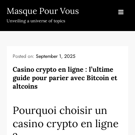
Skip
Masque Pour Vous
to
content
Unveiling a universe of topics
Posted on:
September 1, 2025
Casino crypto en ligne : l’ultime
guide pour parier avec Bitcoin et
altcoins
Pourquoi choisir un
casino crypto en ligne