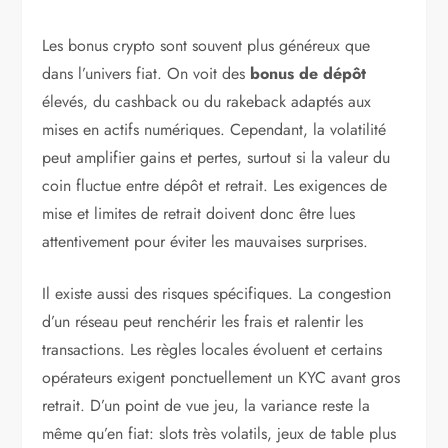
Les bonus crypto sont souvent plus généreux que
dans l’univers fiat. On voit des
bonus de dépôt
élevés, du cashback ou du rakeback adaptés aux
mises en actifs numériques. Cependant, la volatilité
peut amplifier gains et pertes, surtout si la valeur du
coin fluctue entre dépôt et retrait. Les exigences de
mise et limites de retrait doivent donc être lues
attentivement pour éviter les mauvaises surprises.
Il existe aussi des risques spécifiques. La congestion
d’un réseau peut renchérir les frais et ralentir les
transactions. Les règles locales évoluent et certains
opérateurs exigent ponctuellement un KYC avant gros
retrait. D’un point de vue jeu, la variance reste la
même qu’en fiat: slots très volatils, jeux de table plus