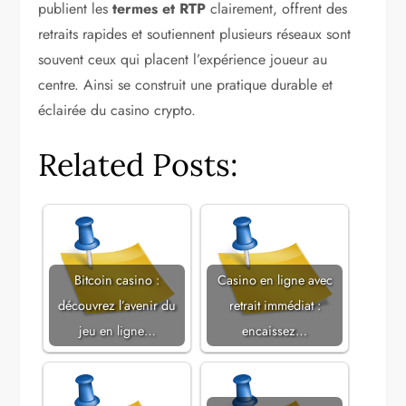
publient les
termes et RTP
clairement, offrent des
retraits rapides et soutiennent plusieurs réseaux sont
souvent ceux qui placent l’expérience joueur au
centre. Ainsi se construit une pratique durable et
éclairée du casino crypto.
Related Posts:
Bitcoin casino :
Casino en ligne avec
découvrez l’avenir du
retrait immédiat :
jeu en ligne…
encaissez…