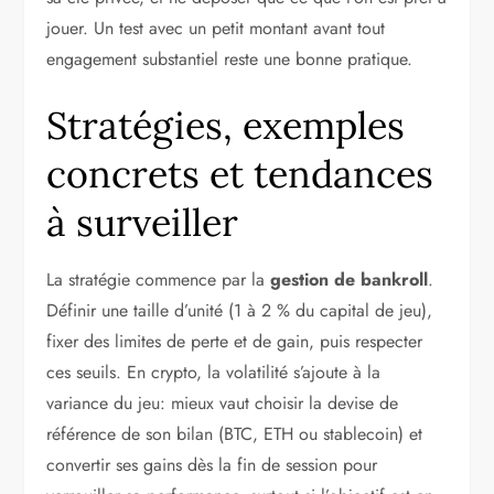
jouer. Un test avec un petit montant avant tout
engagement substantiel reste une bonne pratique.
Stratégies, exemples
concrets et tendances
à surveiller
La stratégie commence par la
gestion de bankroll
.
Définir une taille d’unité (1 à 2 % du capital de jeu),
fixer des limites de perte et de gain, puis respecter
ces seuils. En crypto, la volatilité s’ajoute à la
variance du jeu: mieux vaut choisir la devise de
référence de son bilan (BTC, ETH ou stablecoin) et
convertir ses gains dès la fin de session pour