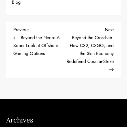
Blog
P
Previous
Next
Previous
Next
Post
Post
Beyond the Neon: A
Beyond the Crosshair:
o
Sober Look at Offshore
How CS2, CSGO, and
Gaming Options
the Skin Economy
s
Redefined Counter-Strike
t
n
a
v
i
Archives