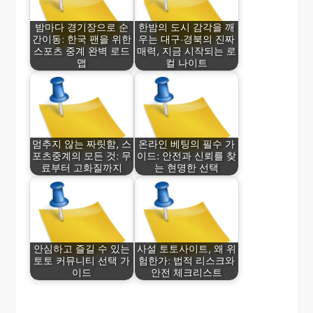
밤마다 경기장으로 순
한밤의 도시 감각을 깨
간이동: 한국 팬을 위한
우는 대구·경북의 진짜
스포츠 중계 완벽 로드
매력, 지금 시작되는 로
맵
컬 나이트
멈추지 않는 짜릿함, 스
온라인 베팅의 필수 가
포츠중계의 모든 것: 무
이드: 안전과 신뢰를 찾
료부터 고화질까지
는 현명한 선택
안심하고 즐길 수 있는
사설 토토사이트, 왜 위
토토 커뮤니티 선택 가
험한가: 법적 리스크와
이드
안전 체크리스트