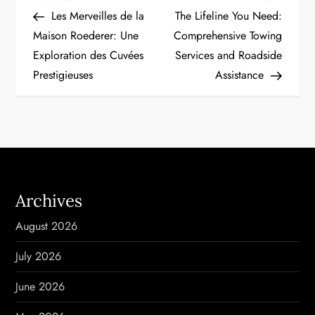
P
Post
Post
Les Merveilles de la
The Lifeline You Need:
o
Maison Roederer: Une
Comprehensive Towing
Exploration des Cuvées
Services and Roadside
s
Prestigieuses
Assistance
t
n
a
v
Archives
i
August 2026
g
July 2026
a
June 2026
t