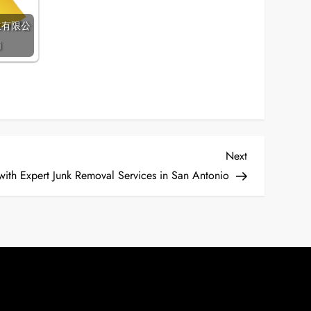
立有限公
南
Next
Next
Post
with Expert Junk Removal Services in San Antonio