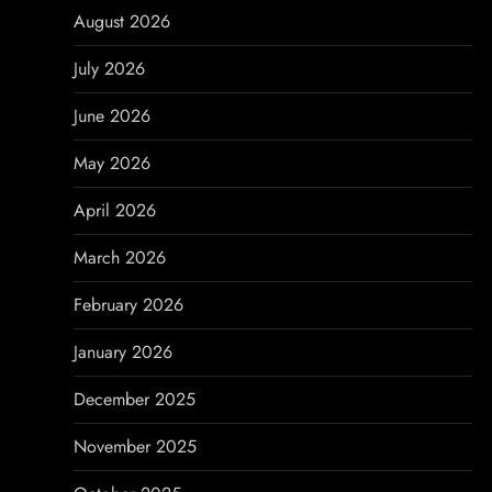
a
August 2026
v
July 2026
i
June 2026
g
May 2026
a
April 2026
t
March 2026
i
February 2026
o
January 2026
n
December 2025
November 2025