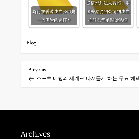
從構想到法人實體：掌
為何在香港成立公司是
握香港從開公司到成立
一個明智的選擇？
有限公司的關鍵路徑
Blog
P
Previous
Previous
Post
스포츠 베팅의 세계로 빠져들게 하는 무료 혜택
o
s
t
n
Archives