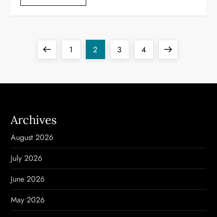
P
Previous
Page
Page
Page
Page
Next
1
2
3
4
o
page
page
s
t
Archives
s
August 2026
p
July 2026
a
June 2026
g
May 2026