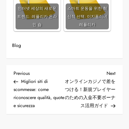
인터넷 세상의 새로운
스마트 운동을 위한 혁
트렌드: 레플리카 온라
신적 선택: 이지폼러너
인 숍
레플리카
Blog
P
Previous
Next
Previous
Next
Post
Post
Migliori siti di
オンラインカジノで差を
o
scommesse: come
つける！新規プレイヤー
riconoscere qualità, quote
のための入金不要ボーナ
s
e sicurezza
ス活用ガイド
t
n