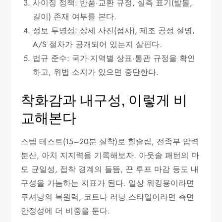
사이징 정책: 반품·교환 규정, 실측 표기(발볼,
길이) 존재 여부를 본다.
정보 투명성: 상세 사진(접사), 제조 공정 설명,
A/S 절차가 공개되어 있는지 살핀다.
법규 준수: 국가·지역별 상표·통관 규정을 확인
하고, 위법 소지가 있으면 중단한다.
착화감과 내구성, 이렇게 비
교해본다
스텝 테스트(15–20분 실착)로 힐슬립, 전족부 압력
분산, 아치 지지력을 기록해보자. 아웃솔 패턴의 마
모 균일성, 접착 경계의 들뜸, 끈 루프 마감 등도 내
구성을 가늠하는 지표가 된다. 일상 워킹용이라면
쿠셔닝의 복원력, 코트나 러닝 스타일이라면 측면
안정성에 더 비중을 둔다.