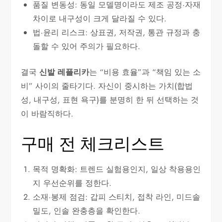
품질 변동성: 동일 모델명이라도 제조 공정·자재
차이로 내구성이 크게 달라질 수 있다.
법·윤리 리스크: 상표권, 저작권, 통관 규정과 충
돌할 수 있어 주의가 필요하다.
결국
신발 레플리카
는 “비용 효율”과 “책임 있는 소
비” 사이의 줄타기다. 자신이 중시하는 가치(합법
성, 내구성, 표현 욕구)를 분명히 한 뒤 선택하는 것
이 바람직하다.
구매 전 체크리스트
목적 명확화: 트렌드 실험용인지, 일상 착용용인
지 우선순위를 정한다.
소재·봉제 점검: 갑피 스티치, 접착 라인, 미드솔
밀도, 인솔 완충층을 확인한다.