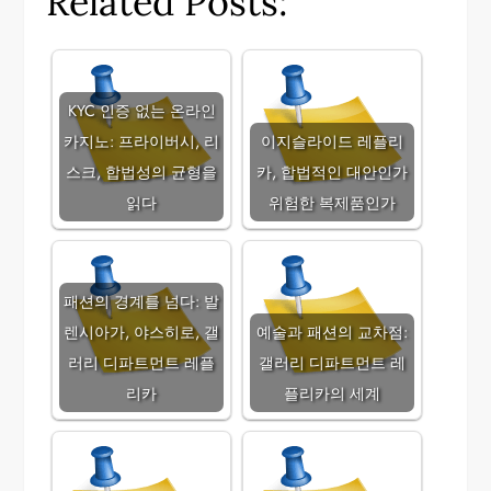
Related Posts:
KYC 인증 없는 온라인
카지노: 프라이버시, 리
이지슬라이드 레플리
스크, 합법성의 균형을
카, 합법적인 대안인가
읽다
위험한 복제품인가
패션의 경계를 넘다: 발
렌시아가, 야스히로, 갤
예술과 패션의 교차점:
러리 디파트먼트 레플
갤러리 디파트먼트 레
리카
플리카의 세계