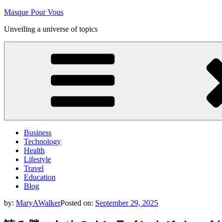
Skip
Masque Pour Vous
to
Unveiling a universe of topics
content
Business
Technology
Health
Lifestyle
Travel
Education
Blog
by:
MaryAWalker
Posted on:
September 29, 2025