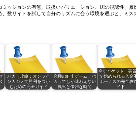
コミッションの有無、取扱いバリエーション、UIの視認性、履
め、数サイトを試して自分のリズムに合う環境を選ぶと、ミス
今すぐゲット！実質
オ
バカラ攻略：オンライ
究極の紳士ゲーム、バ
で始められる入金
く
ンカジノで勝利をつか
カラでしか味わえない
ボーナスの完全攻
むための完全ガイド
興奮と優雅な時間
イド