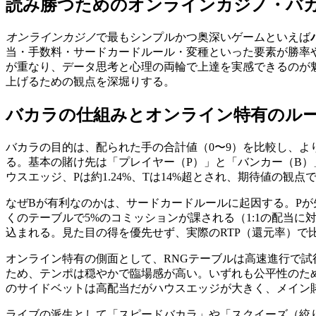
読み勝つためのオンラインカジノ・バ
オンラインカジノ
で最もシンプルかつ奥深いゲームといえば
当・手数料・サードカードルール・変種といった要素が勝率
が重なり、データ思考と心理の両輪で上達を実感できるのが
上げるための観点を深堀りする。
バカラの仕組みとオンライン特有のル
バカラの目的は、配られた手の合計値（0〜9）を比較し、よ
る。基本の賭け先は「プレイヤー（P）」と「バンカー（B）
ウスエッジ、Pは約1.24%、Tは14%超とされ、期待値の観
なぜBが有利なのかは、サードカードルールに起因する。Pが
くのテーブルで5%のコミッションが課される（1:1の配当に
込まれる。見た目の得を優先せず、実際のRTP（還元率）で
オンライン特有の側面として、RNGテーブルは高速進行で
ため、テンポは穏やかで臨場感が高い。いずれも公平性のた
のサイドベットは高配当だがハウスエッジが大きく、メイン
ライブの派生として「スピードバカラ」や「スクイーズ（絞