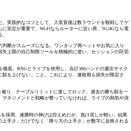
だ。実践的なコツとして、入室直後は数ラウンドを観戦してゲ
定が重要で、Wi‑Fiならルーターに近い席、5G/4Gなら電
る。
の判断がスムーズになる。ワンタップ再ベットやお気に入り
損失上限の自己制限ツールを積極的に使い、セッションの区切
を徹底。RNGとライブを併用し、合計300ハンドの週次サイク
に額を上げない」こと。これにより、連敗期も損失が限定さ
を被り、テーブルリミットに達してロック。過去の勝ち額を一
。マネジメントと戦略が整っていなければ、ライブの熱気や演
ルを採用。連勝時の伸びは控えめだが、負け戻しが軽い。結果
の上手さ」だけでなく「降り方の上手さ」が数字に反映される