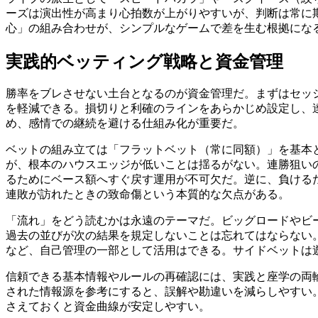
ーズは演出性が高まり心拍数が上がりやすいが、判断は常に
心」の組み合わせが、シンプルなゲームで差を生む根拠にな
実践的ベッティング戦略と資金管理
勝率をブレさせない土台となるのが資金管理だ。まずはセッシ
を軽減できる。損切りと利確のラインをあらかじめ設定し、達
め、感情での継続を避ける仕組み化が重要だ。
ベットの組み立ては「フラットベット（常に同額）」を基本
が、根本のハウスエッジが低いことは揺るがない。連勝狙い
るためにベース額へすぐ戻す運用が不可欠だ。逆に、負ける
連敗が訪れたときの致命傷という本質的な欠点がある。
「流れ」をどう読むかは永遠のテーマだ。ビッグロードやビ
過去の並びが次の結果を規定しないことは忘れてはならない
など、自己管理の一部として活用はできる。サイドベットは遊
信頼できる基本情報やルールの再確認には、実践と座学の両
された情報源を参考にすると、誤解や勘違いを減らしやすい
さえておくと資金曲線が安定しやすい。