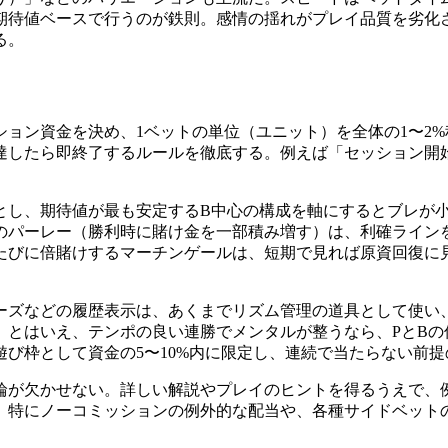
期待値ベースで行うのが鉄則。感情の揺れがプレイ品質を劣化
る。
ョン資金を決め、1ベットの単位（ユニット）を全体の1〜2
したら即終了するルールを徹底する。例えば「セッション開始資
とし、期待値が最も安定するB中心の構成を軸にするとブレが
のパーレー（勝利時に賭け金を一部積み増す）は、利確ライン
たびに倍賭けするマーチンゲールは、短期で見れば原資回復に
ーズなどの履歴表示は、あくまでリズム管理の道具として使い
。とはいえ、テンポの良い連勝でメンタルが整うなら、PとBの
び枠として資金の5〜10%内に限定し、連続で当たらない前
輪が欠かせない。詳しい解説やプレイのヒントを得るうえで、
。特にノーコミッションの例外的な配当や、各種サイドベット