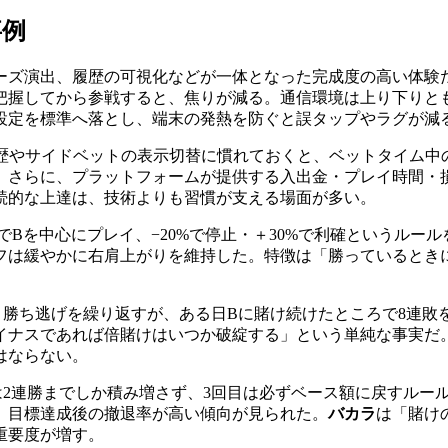
事例
ーズ演出、履歴の可視化などが一体となった完成度の高い体験
してから参戦すると、焦りが減る。通信環境は上り下りともに安
設定を標準へ落とし、端末の発熱を防ぐと誤タップやラグが減
履歴やサイドベットの表示切替に慣れておくと、ベットタイム中
。さらに、プラットフォームが提供する入出金・プレイ時間・
続的な上達は、技術よりも習慣が支える場面が多い。
でBを中心にプレイ、−20%で停止・＋30%で利確というルール
フは緩やかに右肩上がりを維持した。特徴は「勝っているとき
く勝ち逃げを繰り返すが、ある日Bに賭け続けたところで8連敗
イナスであれば倍賭けはいつか破綻する」という単純な事実だ
はならない。
は2連勝までしか積み増さず、3回目は必ずベース額に戻すルー
、目標達成後の撤退率が高い傾向が見られた。
バカラ
は「賭け
重要度が増す。