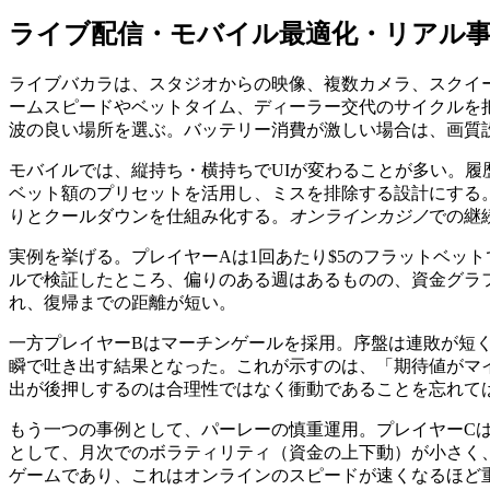
ライブ配信・モバイル最適化・リアル
ライブバカラは、スタジオからの映像、複数カメラ、スクイ
ームスピードやベットタイム、ディーラー交代のサイクルを把握
波の良い場所を選ぶ。バッテリー消費が激しい場合は、画質
モバイルでは、縦持ち・横持ちでUIが変わることが多い。
ベット額のプリセットを活用し、ミスを排除する設計にする
りとクールダウンを仕組み化する。
オンラインカジノ
での継
実例を挙げる。プレイヤーAは1回あたり$5のフラットベット
ルで検証したところ、偏りのある週はあるものの、資金グラ
れ、復帰までの距離が短い。
一方プレイヤーBはマーチンゲールを採用。序盤は連敗が短
瞬で吐き出す結果となった。これが示すのは、「期待値がマ
出が後押しするのは合理性ではなく衝動であることを忘れて
もう一つの事例として、パーレーの慎重運用。プレイヤーC
として、月次でのボラティリティ（資金の上下動）が小さく
ゲームであり、これはオンラインのスピードが速くなるほど