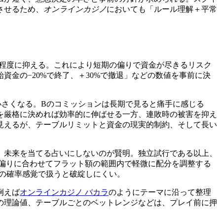
させるため、
オンラインカジノ
においても「ルール理解＋平常
%程度に抑える。これにより短期の偏りで資金が尽きるリスク
金の−20%で終了、＋30%で撤退」などの数値を事前に決
小さくなる。Bのコミッションは長期で見ると痛手に感じる
を厳格に決めれば効率的に伸ばせる一方、連敗時の被害を抑え
見えるが、テーブルリミットと資金の現実的制約、そして長い
、未来を当てる占いにしないのが賢明。独立試行である以上、
偏りに合わせてフラット額の範囲内で軽微に配分を調整する
提の確率感覚で扱うと破綻しにくい。
例えば
オンラインカジノ バカラ
のようにテーマに沿って整理
の理論値、テーブルごとのベットレンジなどは、プレイ前に押