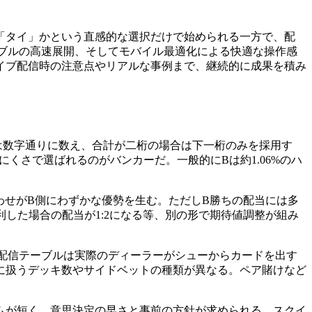
る
「タイ」かという直感的な選択だけで始められる一方で、配
ブルの高速展開、そしてモバイル最適化による快適な操作感
イブ配信時の注意点やリアルな事例まで、継続的に成果を積み
他は数字通りに数え、合計が二桁の場合は下一桁のみを採用す
くさで選ばれるのがバンカーだ。一般的にBは約1.06%のハ
わせがB側にわずかな優勢を生む。ただしB勝ちの配当には多
利した場合の配当が1:2になる等、別の形で期待値調整が組み
配信テーブルは実際のディーラーがシューからカードを出す
に扱うデッキ数やサイドベットの種類が異なる。ペア賭けなど
ムが短く、意思決定の早さと事前の方針が求められる。スクイ