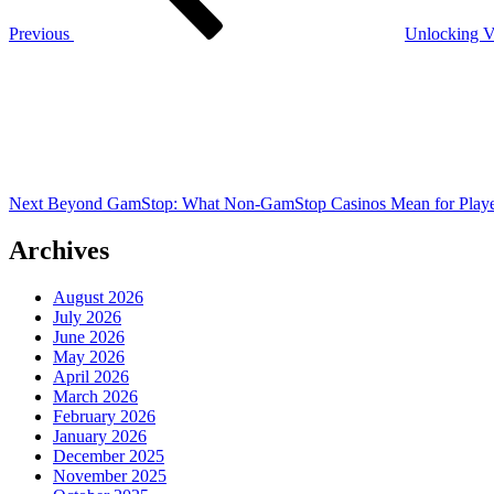
Previous
Unlocking Va
Next
Post
Next
Beyond GamStop: What Non-GamStop Casinos Mean for Players
Archives
August 2026
July 2026
June 2026
May 2026
April 2026
March 2026
February 2026
January 2026
December 2025
November 2025