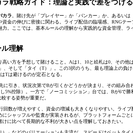
カラ戦略ガイド：理論と実践で差をつけ
バカラ
。賭け先が「プレイヤー」か「バンカー」か、あるいは
や資金の伸びに密接に関わる。ライブ配信の臨場感、RNGテー
魅力。ここでは、基本ルールの理解から実践的な資金管理、ラ
ール理解
り高い方を予想して賭けること。Aは1、10と絵札は0、その
」、そして「タイ（T）」。この3択のうち、最も理論上の負けに
点ではTは避けるのが定石となる。
先に引き、状況次第でBが引くかどうかが決まり、その組み合
対し5%控除）。一方で「ノーコミッション」台では、Bが6で勝
比較する姿勢が重要だ。
試行回数が増えやすく、資金の増減も大きくなりやすい。ライブ
めにシャッフルや監査が実装されるが、プラットフォームごと
賭けに比べて長期的な不利が大きい点を理解しておきたい。
り）」などのバリエーションも主流だ。スピードはベットタイ