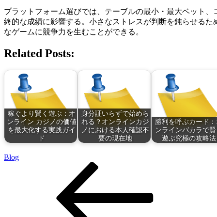
プラットフォーム選びでは、テーブルの最小・最大ベット、
終的な成績に影響する。小さなストレスが判断を鈍らせるた
なゲームに競争力を生むことができる。
Related Posts:
稼ぐより賢く遊ぶ：オ
身分証いらずで始めら
ンライン カジノの価値
れる？オンラインカジ
勝利を呼ぶカード：
を最大化する実践ガイ
ノにおける本人確認不
ンラインバカラで賢
ド
要の現在地
遊ぶ究極の攻略法
Blog
Post
Previous
Post
navigation