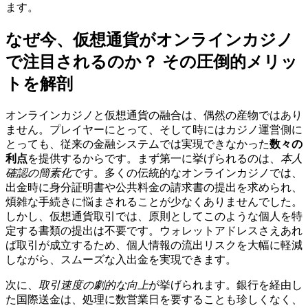
ます。
なぜ今、仮想通貨がオンラインカジノ
で注目されるのか？ その圧倒的メリッ
トを解剖
オンラインカジノと仮想通貨の融合は、偶然の産物ではあり
ません。プレイヤーにとって、そして時にはカジノ運営側に
とっても、従来の金融システムでは実現できなかった
数々の
利点
を提供するからです。まず第一に挙げられるのは、
本人
確認の簡素化
です。多くの伝統的なオンラインカジノでは、
出金時に身分証明書や公共料金の請求書の提出を求められ、
煩雑な手続きに悩まされることが少なくありませんでした。
しかし、仮想通貨取引では、原則としてこのような個人を特
定する書類の提出は不要です。ウォレットアドレスさえあれ
ば取引が成立するため、個人情報の流出リスクを大幅に軽減
しながら、スムーズな入出金を実現できます。
次に、
取引速度の劇的な向上
が挙げられます。銀行を経由し
た国際送金は、処理に数営業日を要することも珍しくなく、