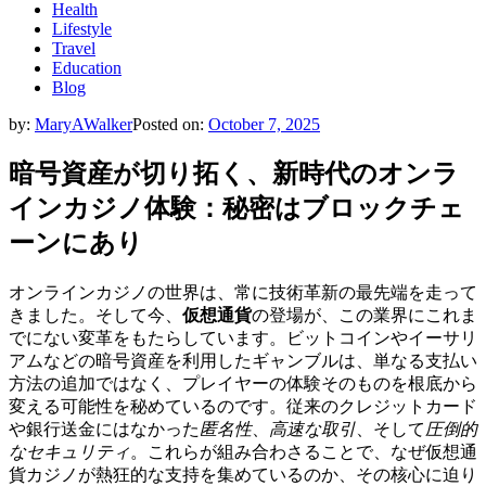
Health
Lifestyle
Travel
Education
Blog
by:
MaryAWalker
Posted on:
October 7, 2025
暗号資産が切り拓く、新時代のオンラ
インカジノ体験：秘密はブロックチェ
ーンにあり
オンラインカジノの世界は、常に技術革新の最先端を走って
きました。そして今、
仮想通貨
の登場が、この業界にこれま
でにない変革をもたらしています。ビットコインやイーサリ
アムなどの暗号資産を利用したギャンブルは、単なる支払い
方法の追加ではなく、プレイヤーの体験そのものを根底から
変える可能性を秘めているのです。従来のクレジットカード
や銀行送金にはなかった
匿名性
、
高速な取引
、そして
圧倒的
なセキュリティ
。これらが組み合わさることで、なぜ仮想通
貨カジノが熱狂的な支持を集めているのか、その核心に迫り