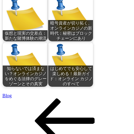
暗号資産が切り拓く、
オンラインカジノの新
仮想と現実の交差点：
時代：秘密はブロック
新たな賭博体験の潮流
チェーンにあり
知らないでは済まな
はじめてでも安心して
い？オンラインカジノ
楽しめる！最新ガイ
をめぐる法律のグレー
ド：オンライン カジノ
ゾーンとその真実
のすべて
Blog
Post
Previous
Post
navigation