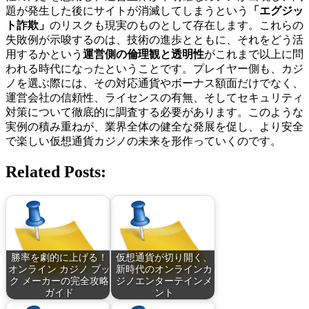
題が発生した後にサイトが消滅してしまうという
「エグジッ
ト詐欺」
のリスクも現実のものとして存在します。これらの
失敗例が示唆するのは、技術の進歩とともに、それをどう活
用するかという
運営側の倫理観と透明性
がこれまで以上に問
われる時代になったということです。プレイヤー側も、カジ
ノを選ぶ際には、その対応通貨やボーナス額面だけでなく、
運営会社の信頼性、ライセンスの有無、そしてセキュリティ
対策について徹底的に調査する必要があります。このような
実例の積み重ねが、業界全体の健全な発展を促し、より安全
で楽しい仮想通貨カジノの未来を形作っていくのです。
Related Posts:
勝率を劇的に上げる！
仮想通貨が切り開く、
オンライン カジノ ブッ
新時代のオンラインカ
ク メーカーの完全攻略
ジノエンターテインメ
ガイド
ント