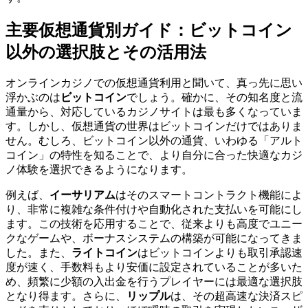
主要仮想通貨別ガイド：ビットコイン
以外の選択肢とその活用法
オンラインカジノでの仮想通貨利用と聞いて、真っ先に思い
浮かぶのは
ビットコイン
でしょう。確かに、その知名度と流
通量から、対応しているカジノサイトは最も多くなっていま
す。しかし、仮想通貨の世界はビットコインだけではありま
せん。むしろ、ビットコイン以外の通貨、いわゆる「アルト
コイン」の特性を知ることで、より自分に合った快適なカジ
ノ体験を選択できるようになります。
例えば、
イーサリアム
はそのスマートコントラクト機能によ
り、非常に複雑な条件付けや自動化された支払いを可能にし
ます。この技術を応用することで、従来よりも高度でユニー
クなゲームや、ボーナスシステムの構築が可能になってきま
した。また、
ライトコイン
はビットコインよりも取引承認速
度が速く、手数料もより安価に設定されていることが多いた
め、頻繁に少額の入出金を行うプレイヤーには最適な選択肢
となり得ます。さらに、
リップル
は、その超高速な決済スピ