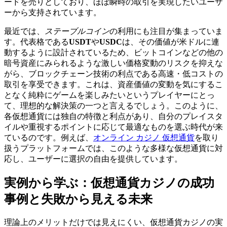
ードを売りとしており、ほぼ瞬時の取引を実現したいユーザ
ーから支持されています。
最近では、
ステーブルコイン
の利用にも注目が集まっていま
す。代表格である
USDT
や
USDC
は、その価値が米ドルに連
動するように設計されているため、ビットコインなどの他の
暗号資産にみられるような激しい価格変動のリスクを抑えな
がら、ブロックチェーン技術の利点である高速・低コストの
取引を享受できます。これは、資産価値の変動を気にするこ
となく純粋にゲームを楽しみたいというプレイヤーにとっ
て、理想的な解決策の一つと言えるでしょう。このように、
各仮想通貨には独自の特徴と利点があり、自分のプレイスタ
イルや重視するポイントに応じて最適なものを選ぶ時代が来
ているのです。例えば、
オンライン カジノ 仮想通貨
を取り
扱うプラットフォームでは、このような多様な仮想通貨に対
応し、ユーザーに選択の自由を提供しています。
実例から学ぶ：仮想通貨カジノの成功
事例と失敗から見える未来
理論上のメリットだけでは見えにくい、仮想通貨カジノの実