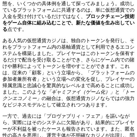
態を、いくつかの具体例を通して探ってみましょう。成功し
ているプラットフォームに共通するのは、単に仮想通貨での
入金を受け付けているだけではなく、
ブロックチェーン技術
をゲーム自体に組み込むことで、新たな価値を生み出してい
る
点です。
ある人気の仮想通貨カジノは、独自のトークンを発行し、そ
れをプラットフォーム内の基軸通貨として利用できるエコシ
ステムを構築しました。プレイヤーはこのトークンを保有す
るだけで配当を受け取ることができ、さらにゲーム内での賭
けや勝利によってトークンを増やすことができます。これ
は、従来の「顧客」という立場から、「プラットフォームの
参加者兼所有者」という立場への変化を促し、プレイヤーの
帰属意識と忠誠心を驚異的なレベルまで高めることに成功し
ました。このような
「ギャミファイ（ゲーム化）」
と
「トー
クンエコノミー」
の融合は、仮想通貨カジノならではの強力
なビジネスモデルとして確立されつつあります。
一方で、過去には「プロヴァブリィ・フェア」を謳いなが
ら、実際にはそのシステムに欠陥があり、結果的にプレイヤ
ーが不利益を被ったケースも報告されています。また、匿名
性の高さを悪用し、運営主体が不明確なカジノが出現し、問