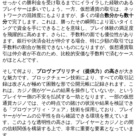
せっかくの勝利金を受け取るまでにイライラした経験のある
プレイヤーは多いでしょう。一方、仮想通貨の取引は、ネッ
トワークの混雑度にもよりますが、多くの場合
数分から数十
分
で完了します。これは、勝ったその瞬間により近いタイミ
ングで資金を手にできることを意味し、プレイ体験の満足度
を飛躍的に高めます。さらに、手数料の面でも優位性があり
ます。銀行や決済会社が仲介する場合、特に少額の取引では
手数料の割合が無視できないものになりますが、仮想通貨取
引は仲介者が不在のため、比較的安価な手数料で済むケース
がほとんどです。
そして何より、
プロヴァブリリティ（提供力）の高さ
が大き
な魅力です。ブロックチェーン技術により、すべての取引記
録は改ざんが極めて困難な形で公開元帳に記録されます。こ
れは、カジノ側がゲームの結果を操作していないか、という
プレイヤー側の不安を払拭する一助となります。一部の仮想
通貨カジノでは、その時点での賭けの状況や結果を検証でき
る「プロヴァブリィ・フェア」技術を採用しており、プレイ
ヤーがゲームの公平性を自ら確認できる環境を整えていま
す。このような透明性の高さは、プレイヤーとカジノとの間
の信頼関係を構築する上で、非常に重要な要素となっていま
す。