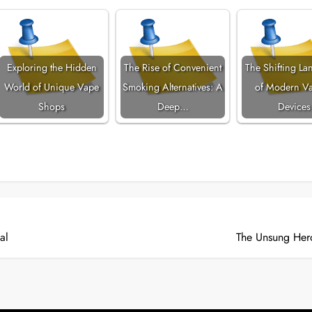
Exploring the Hidden
The Rise of Convenient
The Shifting La
World of Unique Vape
Smoking Alternatives: A
of Modern V
Shops
Deep…
Devices
al
The Unsung Her