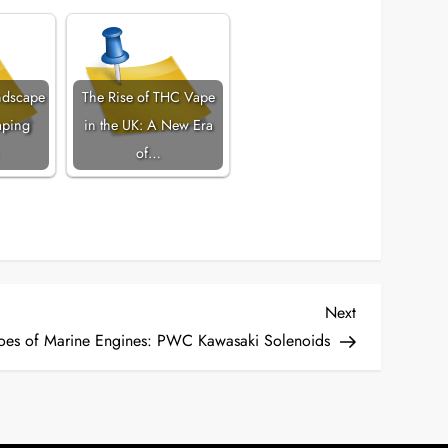
ndscape
The Rise of THC Vape
aping
in the UK: A New Era
of…
Next
Next
Post
oes of Marine Engines: PWC Kawasaki Solenoids