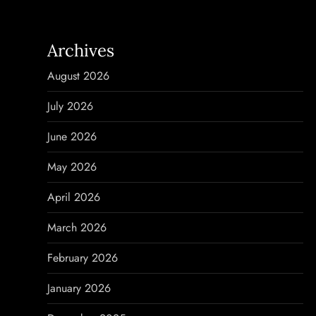
t
n
Archives
a
August 2026
v
July 2026
i
June 2026
g
May 2026
a
April 2026
t
March 2026
i
February 2026
o
January 2026
n