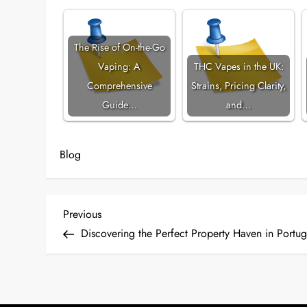
The Rise of On-the-Go
Vaping: A
THC Vapes in the UK:
Comprehensive
Strains, Pricing Clarity,
Guide…
and…
Blog
P
Previous
Previous
Post
Discovering the Perfect Property Haven in Portug
o
s