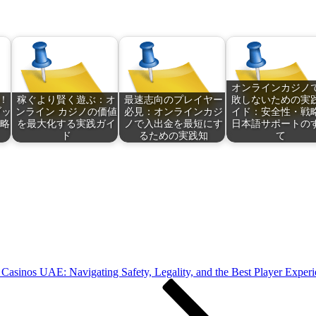
オンラインカジノ
！
稼ぐより賢く遊ぶ：オ
最速志向のプレイヤー
敗しないための実
ブッ
ンライン カジノの価値
必見：オンラインカジ
イド：安全性・戦
攻略
を最大化する実践ガイ
ノで入出金を最短にす
日本語サポートの
ド
るための実践知
て
Casinos UAE: Navigating Safety, Legality, and the Best Player Exper