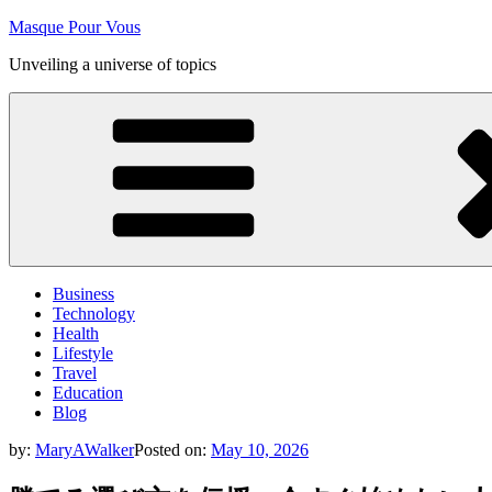
Skip
Masque Pour Vous
to
Unveiling a universe of topics
content
Business
Technology
Health
Lifestyle
Travel
Education
Blog
by:
MaryAWalker
Posted on:
May 10, 2026