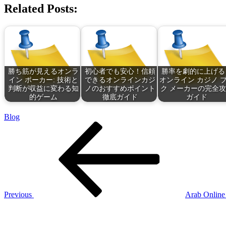
Related Posts:
勝ち筋が見えるオンラ
初心者でも安心！信頼
勝率を劇的に上げる
イン ポーカー: 技術と
できるオンラインカジ
オンライン カジノ 
判断が収益に変わる知
ノのおすすめポイント
ク メーカーの完全
的ゲーム
徹底ガイド
ガイド
Blog
Post
Previous
Post
navigation
Previous
Arab Online 
Next
Post