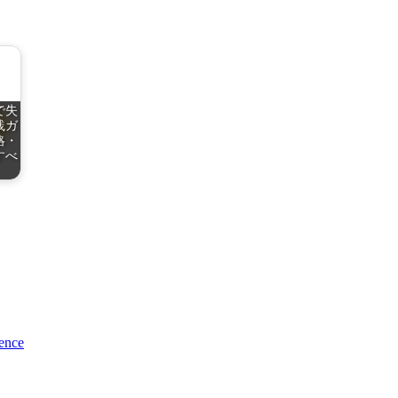
で失
践ガ
略・
すべ
ience