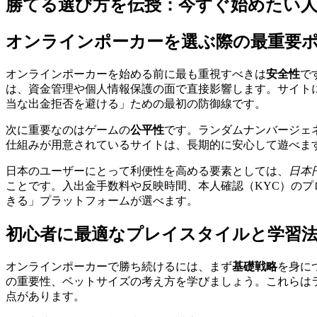
勝てる選び方を伝授：今すぐ始めたい人
オンラインポーカーを選ぶ際の最重要ポ
オンラインポーカーを始める前に最も重視すべきは
安全性
で
は、資金管理や個人情報保護の面で直接影響します。サイト
当な出金拒否を避ける」ための最初の防御線です。
次に重要なのはゲームの
公平性
です。ランダムナンバージェ
仕組みが用意されているサイトは、長期的に安心して遊べま
日本のユーザーにとって利便性を高める要素としては、
日本
ことです。入出金手数料や反映時間、本人確認（KYC）の
きる」プラットフォームが選べます。
初心者に最適なプレイスタイルと学習
オンラインポーカーで勝ち続けるには、まず
基礎戦略
を身に
の重要性、ベットサイズの考え方を学びましょう。これらは
点があります。