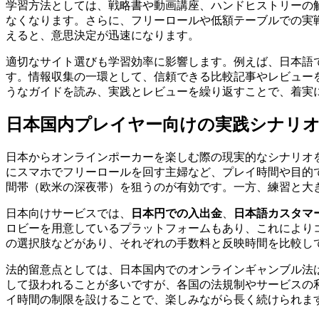
学習方法としては、戦略書や動画講座、ハンドヒストリーの
なくなります。さらに、フリーロールや低額テーブルでの実
えると、意思決定が迅速になります。
適切なサイト選びも学習効率に影響します。例えば、日本語
す。情報収集の一環として、信頼できる比較記事やレビュー
うなガイドを読み、実践とレビューを繰り返すことで、着実
日本国内プレイヤー向けの実践シナリオ
日本からオンラインポーカーを楽しむ際の現実的なシナリオ
にスマホでフリーロールを回す主婦など、プレイ時間や目的
間帯（欧米の深夜帯）を狙うのが有効です。一方、練習と大
日本向けサービスでは、
日本円での入出金
、
日本語カスタマ
ロビーを用意しているプラットフォームもあり、これによりコミ
の選択肢などがあり、それぞれの手数料と反映時間を比較し
法的留意点としては、日本国内でのオンラインギャンブル法
して扱われることが多いですが、各国の法規制やサービスの
イ時間の制限を設けることで、楽しみながら長く続けられま