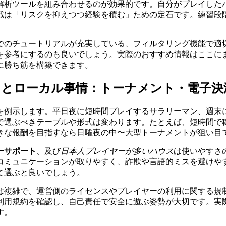
解析ツールを組み合わせるのが効果的です。自分がプレイした
戦は「リスクを抑えつつ経験を積む」ための定石です。練習段
でのチュートリアルが充実している、フィルタリング機能で適
を参考にするのも良いでしょう。実際のおすすめ情報はここに
に勝ち筋を構築できます。
とローカル事情：トーナメント・電⼦決
を例示します。平日夜に短時間プレイするサラリーマン、週末
で選ぶべきテーブルや形式は変わります。たとえば、短時間で
きな報酬を目指すなら日曜夜の中〜大型トーナメントが狙い目
ーサポート
、及び
日本人プレイヤーが多いハウス
は使いやすさ
ュニケーションが取りやすく、詐欺や言語的ミスを避けやすくな
て選ぶと良いでしょう。
は複雑で、運営側のライセンスやプレイヤーの利用に関する規
利用規約を確認し、自己責任で安全に遊ぶ姿勢が大切です。実
す。