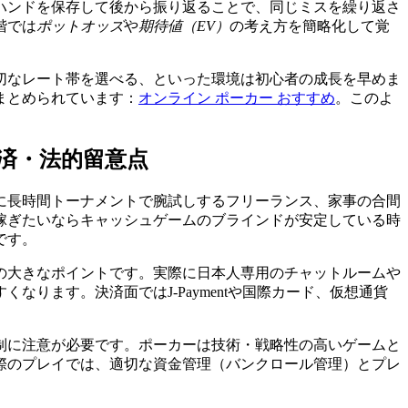
ハンドを保存して後から振り返ることで、同じミスを繰り返さ
階では
ポットオッズ
や
期待値（EV）
の考え方を簡略化して覚
切なレート帯を選べる、といった環境は初心者の成長を早めま
まとめられています：
オンライン ポーカー おすすめ
。このよ
済・法的留意点
に長時間トーナメントで腕試しするフリーランス、家事の合間
稼ぎたいならキャッシュゲームのブラインドが安定している時
です。
の大きなポイントです。実際に日本人専用のチャットルームや
ります。決済面ではJ-Paymentや国際カード、仮想通貨
制に注意が必要です。ポーカーは技術・戦略性の高いゲームと
際のプレイでは、適切な資金管理（バンクロール管理）とプレ