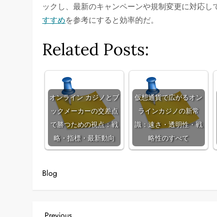
ックし、最新のキャンペーンや規制変更に対応し
すすめ
を参考にすると効率的だ。
Related Posts:
オンライン カジノとブ
仮想通貨で広がるオン
ックメーカーの交差点
ラインカジノの新常
で勝つための視点：戦
識：速さ・透明性・戦
略・指標・最新動向
略性のすべて
Blog
Previous
Previous