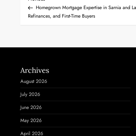
P
Post
Homegrown Mortgage Expertise in Sarnia and L
o
Refinances, and First-Time Buyers
s
t
n
a
Archives
v
August 2026
i
July 2026
g
June 2026
a
May 2026
t
April 2026