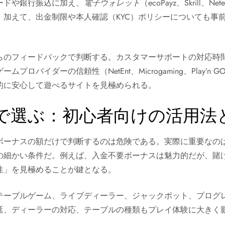
ードや銀行振込に加え、
電子ウォレット
（ecoPayz、Skril
。加えて、出金制限や本人確認（KYC）ポリシーについても事
らのフィードバックで判断する。カスタマーサポートの対応時
ロバイダーの信頼性（NetEnt、Microgaming、Play’
的に安心して遊べるサイトを見極められる。
で選ぶ：初心者向けの活用法
ボーナスの額だけで判断するのは危険である。実際に重要なの
の細かい条件だ。例えば、入金不要ボーナスは魅力的だが、賭
性」を見極めることが鍵となる。
テーブルゲーム、ライブディーラー、ジャックポット、プログ
延、ディーラーの対応、テーブルの種類もプレイ体験に大きく