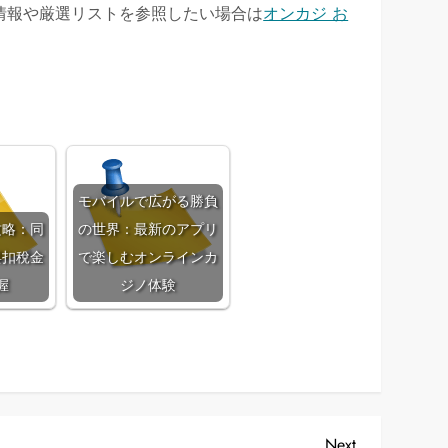
情報や厳選リストを参照したい場合は
オンカジ お
モバイルで広がる勝負
攻略：同
の世界：最新のアプリ
與扣稅金
で楽しむオンラインカ
握
ジノ体験
Next
Next