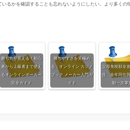
ているかを確認することも忘れないようにしたい。より多くの
勝ち方が見える！初心
勝ちやすさを見極め
者から上級者まで使え
る：オンライン カジノ
父母免稅額全
るオンラインポーカー
ブック メーカー入門ガ
住、全年同住
完全ガイド
イド
額一次掌