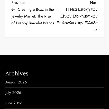
P
Previous
Next
Previous
Next
Post
Post
Creating a Buzz in the
Η Νέα Εποχή των
o
Jewelry Market: The Rise
Ξένων Στοιχηματικών
of Preppy Bracelet Brands
Επιλογών στην Ελλάδα
s
t
n
a
v
Archives
i
August 2026
g
July 2026
a
June 2026